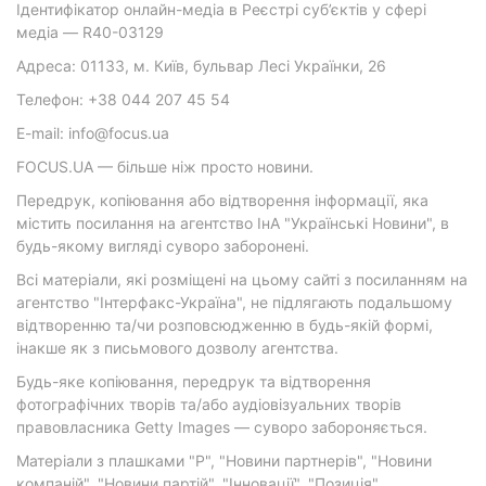
Ідентифікатор онлайн-медіа в Реєстрі суб’єктів у сфері
медіа — R40-03129
Адреса: 01133, м. Київ, бульвар Лесі Українки, 26
Телефон: +38 044 207 45 54
E-mail: info@focus.ua
FOCUS.UA — більше ніж просто новини.
Передрук, копіювання або відтворення інформації, яка
містить посилання на агентство ІнА "Українські Новини", в
будь-якому вигляді суворо заборонені.
Всі матеріали, які розміщені на цьому сайті з посиланням на
агентство "Інтерфакс-Україна", не підлягають подальшому
відтворенню та/чи розповсюдженню в будь-якій формі,
інакше як з письмового дозволу агентства.
Будь-яке копіювання, передрук та відтворення
фотографічних творів та/або аудіовізуальних творів
правовласника Getty Images — суворо забороняється.
Матеріали з плашками "Р", "Новини партнерів", "Новини
компаній", "Новини партій", "Інновації", "Позиція",