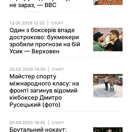
не зараз, — BBC
13.05.2026 12:32
СПОРТ
Один з боксерів впаде
достроково: букмекери
зробили прогнози на бій
Усик — Верховен
20.02.2026 14:30
СПОРТ
Майстер спорту
міжнародного класу: на
фронті загинув відомий
кікбоксер Дмитро
Русецький (фото)
05.04.2025 16:45
СПОРТ
Брутальний нокаут: