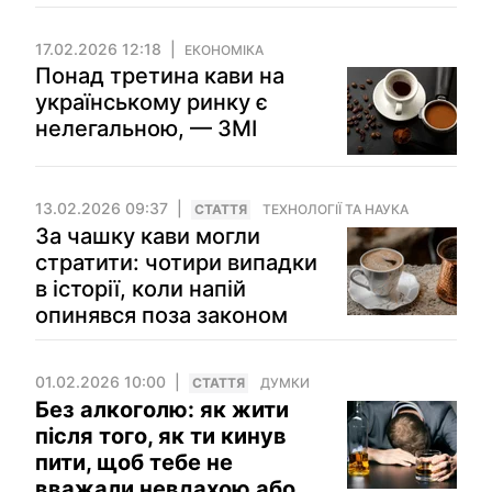
17.02.2026 12:18
ЕКОНОМІКА
Понад третина кави на
українському ринку є
нелегальною, — ЗМІ
13.02.2026 09:37
СТАТТЯ
ТЕХНОЛОГІЇ ТА НАУКА
За чашку кави могли
стратити: чотири випадки
в історії, коли напій
опинявся поза законом
01.02.2026 10:00
СТАТТЯ
ДУМКИ
Без алкоголю: як жити
після того, як ти кинув
пити, щоб тебе не
вважали невдахою або