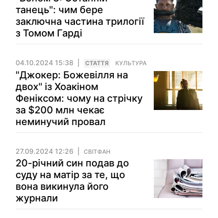
танець": чим бере
заключна частина трилогії
з Томом Гарді
04.10.2024 15:38
СТАТТЯ
КУЛЬТУРА
"Джокер: Божевілля на
двох" із Хоакіном
Феніксом: чому на стрічку
за $200 млн чекає
неминучий провал
27.09.2024 12:26
СВІТФАН
20-річний син подав до
суду на матір за те, що
вона викинула його
журнали