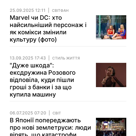
25.09.2025 12:11
СВІТФАН
Marvel чи DC: хто
найсильніший персонаж і
як комікси змінили
культуру (фото)
13.09.2025 17:43
СТИЛЬ ЖИТТЯ
"Дуже шкода":
ексдружина Розового
відповіла, куди пішли
гроші з банки і за що
купила машину
06.07.2025 07:20
СВІТ
В Японії попереджають
про нові землетруси: люди
вірять, що катастрофи