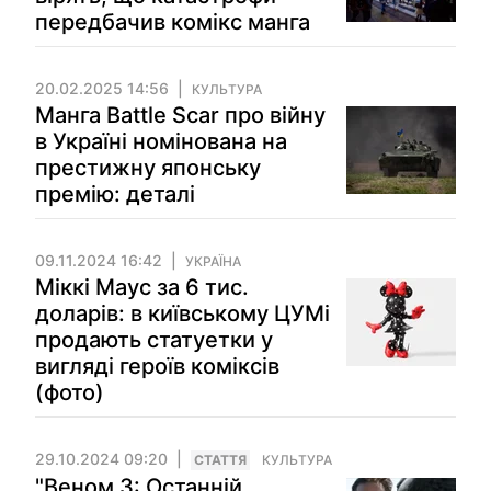
передбачив комікс манга
20.02.2025 14:56
КУЛЬТУРА
Манга Battle Scar про війну
в Україні номінована на
престижну японську
премію: деталі
09.11.2024 16:42
УКРАЇНА
Міккі Маус за 6 тис.
доларів: в київському ЦУМі
продають статуетки у
вигляді героїв коміксів
(фото)
29.10.2024 09:20
СТАТТЯ
КУЛЬТУРА
"Веном 3: Останній