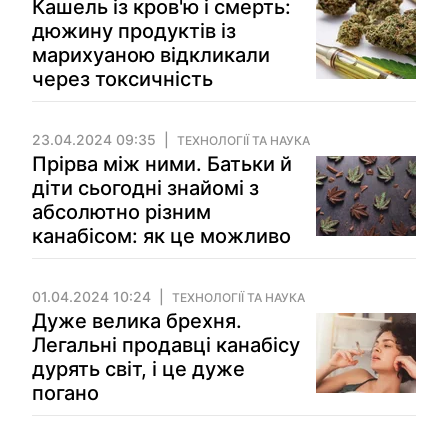
Кашель із кров'ю і смерть:
дюжину продуктів із
марихуаною відкликали
через токсичність
23.04.2024 09:35
ТЕХНОЛОГІЇ ТА НАУКА
Прірва між ними. Батьки й
діти сьогодні знайомі з
абсолютно різним
канабісом: як це можливо
01.04.2024 10:24
ТЕХНОЛОГІЇ ТА НАУКА
Дуже велика брехня.
Легальні продавці канабісу
дурять світ, і це дуже
погано