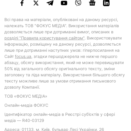
Всі права на матеріали, опубліковані на даному ресурсі,
належать ТОВ "ФОКУС МЕДІА". Використання матеріалів
дозволяється лише при дотриманні вимог, описаних в
розділі "Правила користування сайтом"
. Використовувати
інформацію, розміщену на даному ресурсі, дозволяється
лише при дотриманні наступних умов: гіперпосилання на
Cайт
focus.ua
, згадки першоджерела не нижче першого
абзацу, обсягу використання, який не може перевищувати
50% від загального обсягу оригінального тексту, зміни
заголовку та ліда матеріалу. Використання більшого обсягу
тексту можливе лише за умови отримання письмового
дозволу Компанії.
ТОВ «ФОКУС МЕДІА»
Онлайн-медіа ФОКУС
Ідентифікатор онлайн-медіа в Реєстрі суб’єктів у сфері
медіа — R40-03129
Адреса: 01133, м. Київ, бульвар Лесі Українки, 26