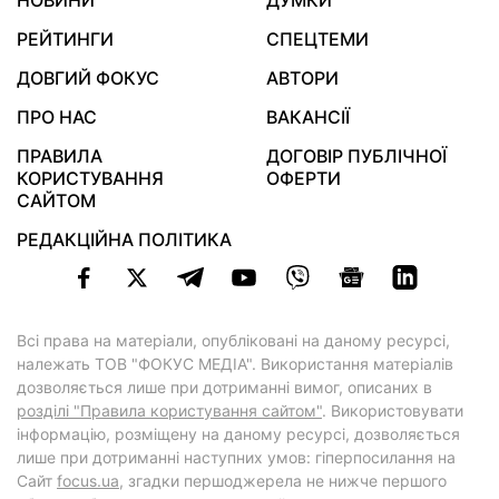
НОВИНИ
ДУМКИ
РЕЙТИНГИ
СПЕЦТЕМИ
ДОВГИЙ ФОКУС
АВТОРИ
ПРО НАС
ВАКАНСІЇ
ПРАВИЛА
ДОГОВІР ПУБЛІЧНОЇ
КОРИСТУВАННЯ
ОФЕРТИ
САЙТОМ
РЕДАКЦІЙНА ПОЛІТИКА
Всі права на матеріали, опубліковані на даному ресурсі,
належать ТОВ "ФОКУС МЕДІА". Використання матеріалів
дозволяється лише при дотриманні вимог, описаних в
розділі "Правила користування сайтом"
. Використовувати
інформацію, розміщену на даному ресурсі, дозволяється
лише при дотриманні наступних умов: гіперпосилання на
Cайт
focus.ua
, згадки першоджерела не нижче першого