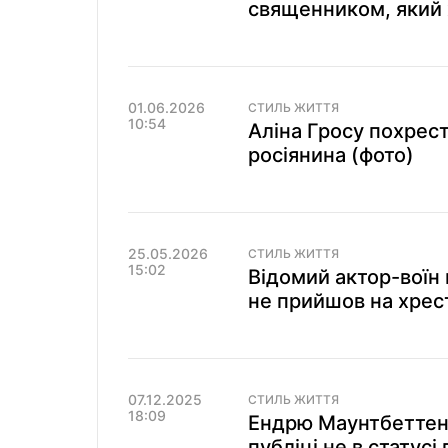
священником, який х
01.06.2026
СТИЛЬ ЖИТТЯ
10:54
Аліна Гросу похрест
росіянина (фото)
25.05.2026
СТИЛЬ ЖИТТЯ
15:02
Відомий актор-воїн
не прийшов на хрес
07.12.2025
СТИЛЬ ЖИТТЯ
18:09
Ендрю Маунтбеттен-
публіці не в статусі