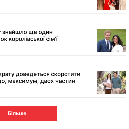
y знайшло ще один
к королівської сім'ї
крату доведеться скоротити
1 до, максимум, двох частин
Більше