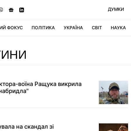
ДУМКИ
ИЙ ФОКУС
ПОЛІТИКА
УКРАЇНА
СВІТ
НАУКА
ДІДЖИТАЛ
АВТО
СВІТФАН
КУ
ТИНИ
ктора-воїна Ращука викрила
 набридла"
увала на скандал зі