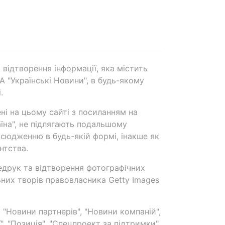
 відтворення інформації, яка містить
А "Українські Новини", в будь-якому
.
ені на цьому сайті з посиланням на
аїна", не підлягають подальшому
сюдженню в будь-якій формі, інакше як
нтства.
едрук та відтворення фотографічних
ьних творів правовласника Getty Images
 "Новини партнерів", "Новини компаній",
ї", "Позиція", "Спецпроект за підтримки"