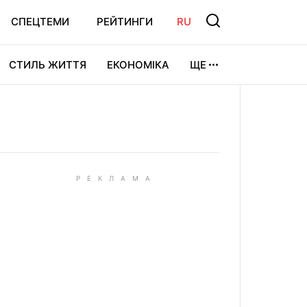
СПЕЦТЕМИ
РЕЙТИНГИ
RU
СТИЛЬ ЖИТТЯ
ЕКОНОМІКА
ЩЕ
ЛЬТУРА
ВІДЕОІГРИ
СПОРТ