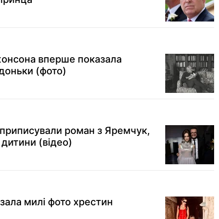
онсона вперше показала
доньки (фото)
приписували роман з Яремчук,
ї дитини (відео)
зала милі фото хрестин