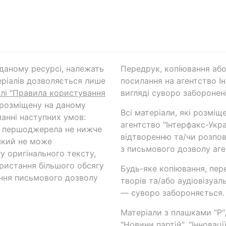
а даному ресурсі, належать
Передрук, копіювання або
ріалів дозволяється лише
посилання на агентство Ін
ілі "Правила користування
вигляді суворо заборонені
 розміщену на даному
Всі матеріали, які розміщ
анні наступних умов:
агентство "Інтерфакс-Укр
и першоджерела не нижче
відтворенню та/чи розпов
який не може
з письмового дозволу аге
у оригінального тексту,
ористання більшого обсягу
Будь-яке копіювання, пер
ння письмового дозволу
творів та/або аудіовізуал
— суворо забороняється.
Матеріали з плашками "Р",
"Новини партій", "Інноваці