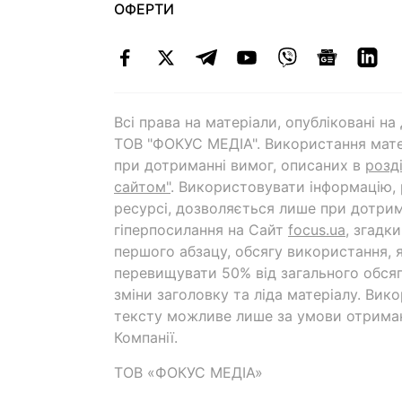
ОФЕРТИ
Всі права на матеріали, опубліковані н
ТОВ "ФОКУС МЕДІА". Використання мате
при дотриманні вимог, описаних в
розд
сайтом"
. Використовувати інформацію,
ресурсі, дозволяється лише при дотрим
гіперпосилання на Cайт
focus.ua
, згадк
першого абзацу, обсягу використання, 
перевищувати 50% від загального обсяг
зміни заголовку та ліда матеріалу. Вик
тексту можливе лише за умови отрима
Компанії.
ТОВ «ФОКУС МЕДІА»