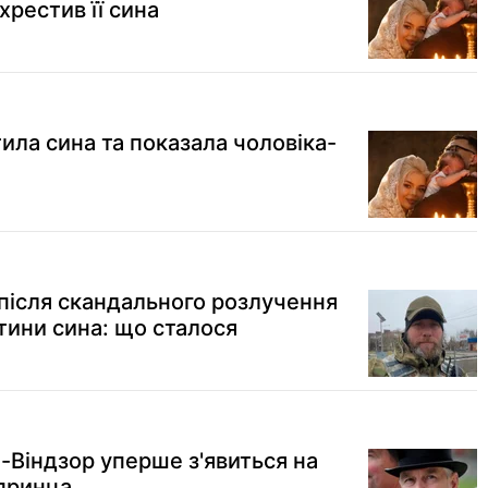
рестив її сина
ила сина та показала чоловіка-
 після скандального розлучення
тини сина: що сталося
Віндзор уперше з'явиться на
 принца