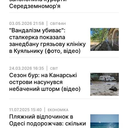
Середземномор'я
03.05.2026 21:58
СВІТФАН
"Вандалізм убиває":
сталкерка показала
занедбану грязьову клініку
в Куяльнику (фото, відео)
24.03.2026 16:35
СВІТ
Сезон бур: на Канарські
острови насунувся
небачений шторм (відео)
11.07.2025 15:40
ЕКОНОМІКА
Пляжний відпочинок в
Одесі подорожчав: скільки