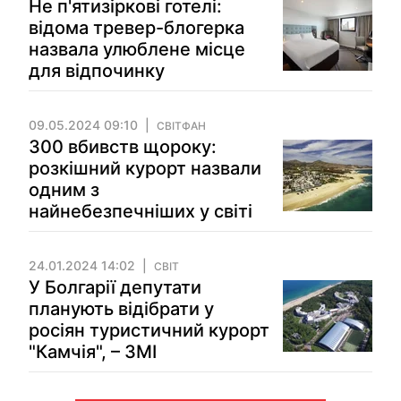
Не п'ятизіркові готелі:
відома тревер-блогерка
назвала улюблене місце
для відпочинку
09.05.2024 09:10
СВІТФАН
300 вбивств щороку:
розкішний курорт назвали
одним з
найнебезпечніших у світі
24.01.2024 14:02
СВІТ
У Болгарії депутати
планують відібрати у
росіян туристичний курорт
"Камчія", – ЗМІ