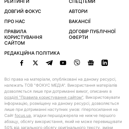
РЕЙТИНГИ
СПЕЦТЕМИ
ДОВГИЙ ФОКУС
АВТОРИ
ПРО НАС
ВАКАНСІЇ
ПРАВИЛА
ДОГОВІР ПУБЛІЧНОЇ
КОРИСТУВАННЯ
ОФЕРТИ
САЙТОМ
РЕДАКЦІЙНА ПОЛІТИКА
Всі права на матеріали, опубліковані на даному ресурсі,
належать ТОВ "ФОКУС МЕДІА". Використання матеріалів
дозволяється лише при дотриманні вимог, описаних в
розділі "Правила користування сайтом"
. Використовувати
інформацію, розміщену на даному ресурсі, дозволяється
лише при дотриманні наступних умов: гіперпосилання на
Cайт
focus.ua
, згадки першоджерела не нижче першого
абзацу, обсягу використання, який не може перевищувати
50% від загального обсягу оригінального тексту, зміни