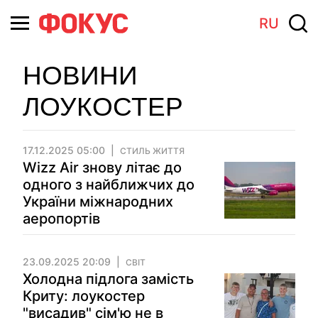
RU
НОВИНИ
ЛОУКОСТЕР
17.12.2025 05:00
СТИЛЬ ЖИТТЯ
Wizz Air знову літає до
одного з найближчих до
України міжнародних
аеропортів
23.09.2025 20:09
СВІТ
Холодна підлога замість
Криту: лоукостер
"висадив" сім'ю не в