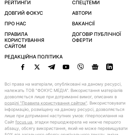
РЕЙТИНГИ
СПЕЦТЕМИ
ДОВГИЙ ФОКУС
АВТОРИ
ПРО НАС
ВАКАНСІЇ
ПРАВИЛА
ДОГОВІР ПУБЛІЧНОЇ
КОРИСТУВАННЯ
ОФЕРТИ
САЙТОМ
РЕДАКЦІЙНА ПОЛІТИКА
Всі права на матеріали, опубліковані на даному ресурсі,
належать ТОВ "ФОКУС МЕДІА". Використання матеріалів
дозволяється лише при дотриманні вимог, описаних в
розділі "Правила користування сайтом"
. Використовувати
інформацію, розміщену на даному ресурсі, дозволяється
лише при дотриманні наступних умов: гіперпосилання на
Cайт
focus.ua
, згадки першоджерела не нижче першого
абзацу, обсягу використання, який не може перевищувати
50% від загального обсягу оригінального тексту, зміни