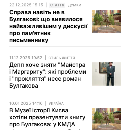
22.12.2025 15:15
СТАТТЯ
ДУМКИ
Справа навіть не в
Булгакові: що виявилося
найважливішим у дискусії
про пам'ятник
письменнику
11.12.2025 19:52
СТИЛЬ ЖИТТЯ
Депп хоче зняти "Майстра
і Маргариту": які проблеми
і "прокляття" несе роман
Булгакова
10.01.2025 14:16
УКРАЇНА
В Музеї історії Києва
хотіли презентувати книгу
про Булгакова: у КМДА