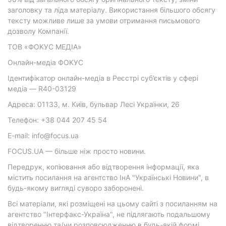
заголовку та ліда матеріалу. Використання більшого обсягу
тексту можливе лише за умови отримання письмового
дозволу Компанії.
ТОВ «ФОКУС МЕДІА»
Онлайн-медіа ФОКУС
Ідентифікатор онлайн-медіа в Реєстрі суб’єктів у сфері
медіа — R40-03129
Адреса: 01133, м. Київ, бульвар Лесі Українки, 26
Телефон: +38 044 207 45 54
E-mail: info@focus.ua
FOCUS.UA — більше ніж просто новини.
Передрук, копіювання або відтворення інформації, яка
містить посилання на агентство ІнА "Українські Новини", в
будь-якому вигляді суворо заборонені.
Всі матеріали, які розміщені на цьому сайті з посиланням на
агентство "Інтерфакс-Україна", не підлягають подальшому
відтворенню та/чи розповсюдженню в будь-якій формі,