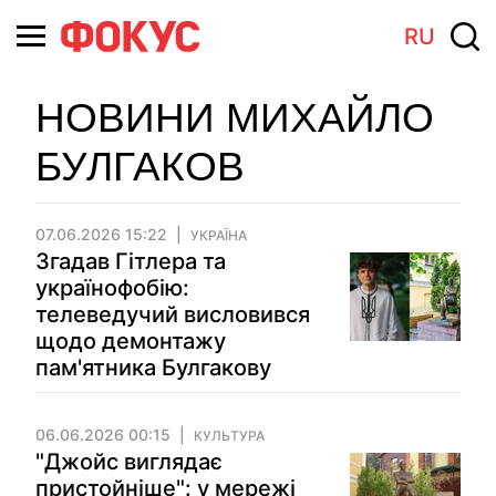
RU
НОВИНИ МИХАЙЛО
БУЛГАКОВ
07.06.2026 15:22
УКРАЇНА
Згадав Гітлера та
українофобію:
телеведучий висловився
щодо демонтажу
пам'ятника Булгакову
06.06.2026 00:15
КУЛЬТУРА
"Джойс виглядає
пристойніше": у мережі