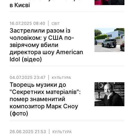
в Києві
16.07.2025 08:40
СВІТ
Застрелили разом із
чоловіком: у США по-
звірячому вбили
директора шоу American
Idol (відео)
04.07.2025 23:47
КУЛЬТУРА
Творець музики до
"Секретних матеріалів":
помер знаменитий
композитор Марк Сноу
(фото)
26.06.2025 21:53
КУЛЬТУРА