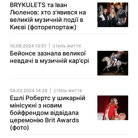
BRYKULETS та Іван
Люленов: хто з'явився на
великій музичній події в
Києві (фоторепортаж)
10.09.2024 13:51
СТИЛЬ ЖИТТЯ
Бейонсе зазнала великої
невдачі в музичній кар'єрі
04.03.2024 14:28
СТИЛЬ ЖИТТЯ
Ешлі Робертс у шикарній
мінісукні з новим
бойфрендом відвідала
церемонію Brit Awards
(фото)