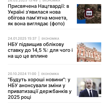
26.03.2025 15:49
ЕКОНОМІКА
Присвячена Нацгвардії: в
Україні з'явилася нова
обігова памʼятна монета,
як вона виглядає (фото)
24.01.2025 15:37
ЕКОНОМІКА
НБУ підвищив облікову
ставку до 14,5 %: для чого і
на що це вплине
20.10.2024 11:00
ЕКОНОМІКА
"Будуть хороші новини": у
НБУ анонсували зміни у
приватизації держбанків у
2025 році