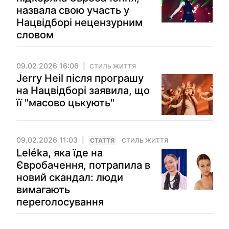
назвала свою участь у
Нацвідборі нецензурним
словом
09.02.2026 16:06
СТИЛЬ ЖИТТЯ
Jerry Heil після програшу
на Нацвідборі заявила, що
її "масово цькують"
09.02.2026 11:03
СТАТТЯ
СТИЛЬ ЖИТТЯ
Leléka, яка їде на
Євробачення, потрапила в
новий скандал: люди
вимагають
переголосування