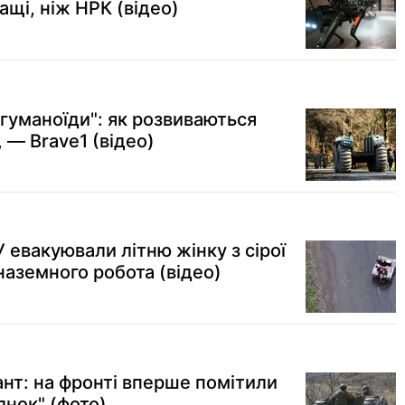
ащі, ніж НРК (відео)
гуманоїди": як розвиваються
 — Brave1 (відео)
У евакуювали літню жінку з сірої
наземного робота (відео)
ант: на фронті вперше помітили
лнок" (фото)