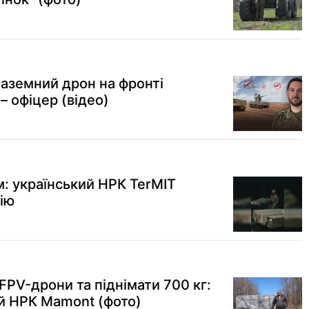
наземний дрон на фронті
 – офіцер (відео)
м: український НРК TerMIT
ію
FPV-дрони та піднімати 700 кг:
й НРК Mamont (фото)