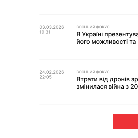
03.03.2026
ВОЄННИЙ ФОКУС
19:31
В Україні презентув
його можливості та 
24.02.2026
ВОЄННИЙ ФОКУС
22:05
Втрати від дронів з
змінилася війна з 2