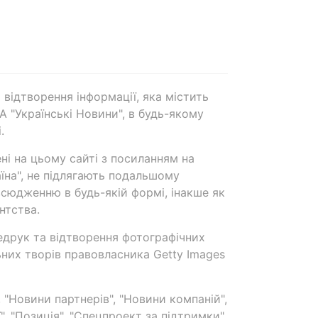
 відтворення інформації, яка містить
А "Українські Новини", в будь-якому
.
ені на цьому сайті з посиланням на
аїна", не підлягають подальшому
сюдженню в будь-якій формі, інакше як
нтства.
едрук та відтворення фотографічних
ьних творів правовласника Getty Images
 "Новини партнерів", "Новини компаній",
ї", "Позиція", "Спецпроект за підтримки"