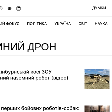
ДУМКИ
ИЙ ФОКУС
ПОЛІТИКА
УКРАЇНА
СВІТ
НАУКА
ДІДЖИТАЛ
АВТО
СВІТФАН
КУ
МНИЙ ДРОН
Кінбурнській косі ЗСУ
ний наземний робот (відео)
перших бойових роботів-собак: