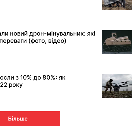
али новий дрон-мінувальник: які
переваги (фото, відео)
росли з 10% до 80%: як
022 року
Більше