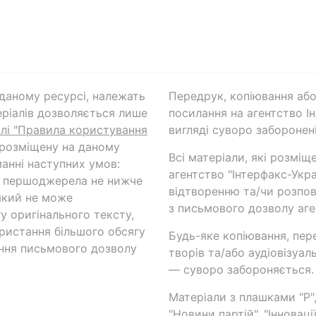
а даному ресурсі, належать
Передрук, копіювання або
ріалів дозволяється лише
посилання на агентство Ін
ілі "Правила користування
вигляді суворо заборонені
 розміщену на даному
Всі матеріали, які розміщ
анні наступних умов:
агентство "Інтерфакс-Укр
и першоджерела не нижче
відтворенню та/чи розпов
який не може
з письмового дозволу аге
у оригінального тексту,
ористання більшого обсягу
Будь-яке копіювання, пер
ння письмового дозволу
творів та/або аудіовізуал
— суворо забороняється.
Матеріали з плашками "Р",
"Новини партій", "Інноваці