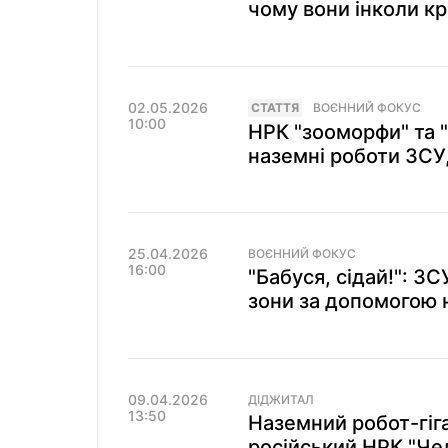
чому вони інколи кр
02.05.2026
СТАТТЯ
ВОЄННИЙ ФОКУС
10:00
НРК "зооморфи" та "
наземні роботи ЗСУ,
25.04.2026
ВОЄННИЙ ФОКУС
16:00
"Бабуся, сідай!": ЗС
зони за допомогою 
09.04.2026
ДІДЖИТАЛ
13:50
Наземний робот-гіг
російський НРК "Че