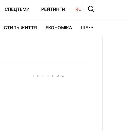
СПЕЦТЕМИ
РЕЙТИНГИ
RU
СТИЛЬ ЖИТТЯ
ЕКОНОМІКА
ЩЕ
ЛЬТУРА
ВІДЕОІГРИ
СПОРТ