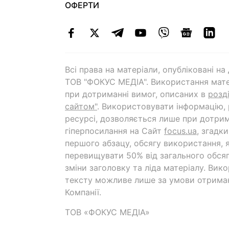
ОФЕРТИ
Всі права на матеріали, опубліковані н
ТОВ "ФОКУС МЕДІА". Використання мате
при дотриманні вимог, описаних в
розд
сайтом"
. Використовувати інформацію,
ресурсі, дозволяється лише при дотрим
гіперпосилання на Cайт
focus.ua
, згадк
першого абзацу, обсягу використання, 
перевищувати 50% від загального обсяг
зміни заголовку та ліда матеріалу. Вик
тексту можливе лише за умови отрима
Компанії.
ТОВ «ФОКУС МЕДІА»