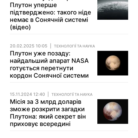
Плутон уперше
підтверджено: такого ніде
немає в Сонячній системі
(відео)
20.02.2025 10:05
ТЕХНОЛОГІЇ ТА НАУКА
Плутон уже позаду:
найдальший апарат NASA
готується перетнути
кордон Сонячної системи
15.11.2024 12:40
ТЕХНОЛОГІЇ ТА НАУКА
Місія за 3 млрд доларів
зможе розкрити загадки
Плутона: який секрет він
приховує всередині