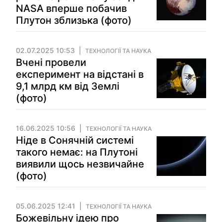
NASA вперше побачив
Плутон зблизька (фото)
02.07.2025 10:53
ТЕХНОЛОГІЇ ТА НАУКА
Вчені провели
експеримент на відстані в
9,1 млрд км від Землі
(фото)
16.06.2025 10:56
ТЕХНОЛОГІЇ ТА НАУКА
Ніде в Сонячній системі
такого немає: на Плутоні
виявили щось незвичайне
(фото)
05.06.2025 12:41
ТЕХНОЛОГІЇ ТА НАУКА
Божевільну ідею про