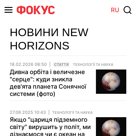
RU
НОВИНИ NEW
HORIZONS
18.02.2026 08:50
СТАТТЯ
ТЕХНОЛОГІЇ ТА НАУКА
Дивна орбіта і величезне
"серце": куди зникла
дев'ята планета Сонячної
системи (фото)
27.08.2025 10:43
ТЕХНОЛОГІЇ ТА НАУКА
Якщо "цариця підземного
світу" вирушить у політ, ми
дізнаємося чи є океан на