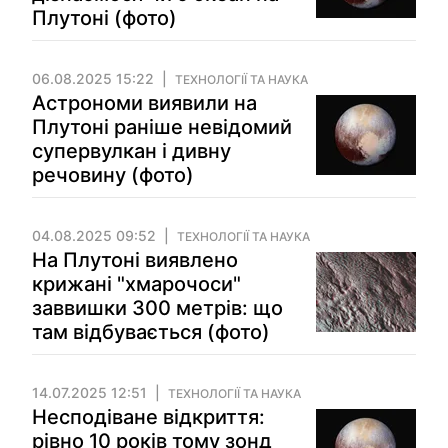
Плутоні (фото)
06.08.2025 15:22
ТЕХНОЛОГІЇ ТА НАУКА
Астрономи виявили на
Плутоні раніше невідомий
супервулкан і дивну
речовину (фото)
04.08.2025 09:52
ТЕХНОЛОГІЇ ТА НАУКА
На Плутоні виявлено
крижані "хмарочоси"
заввишки 300 метрів: що
там відбувається (фото)
14.07.2025 12:51
ТЕХНОЛОГІЇ ТА НАУКА
Несподіване відкриття:
рівно 10 років тому зонд