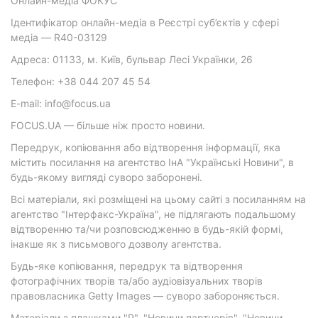
Онлайн-медіа ФОКУС
Ідентифікатор онлайн-медіа в Реєстрі суб’єктів у сфері
медіа — R40-03129
Адреса: 01133, м. Київ, бульвар Лесі Українки, 26
Телефон: +38 044 207 45 54
E-mail: info@focus.ua
FOCUS.UA — більше ніж просто новини.
Передрук, копіювання або відтворення інформації, яка
містить посилання на агентство ІнА "Українські Новини", в
будь-якому вигляді суворо заборонені.
Всі матеріали, які розміщені на цьому сайті з посиланням на
агентство "Інтерфакс-Україна", не підлягають подальшому
відтворенню та/чи розповсюдженню в будь-якій формі,
інакше як з письмового дозволу агентства.
Будь-яке копіювання, передрук та відтворення
фотографічних творів та/або аудіовізуальних творів
правовласника Getty Images — суворо забороняється.
Матеріали з плашками "Р", "Новини партнерів", "Новини