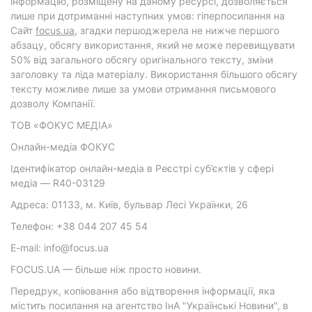
інформацію, розміщену на даному ресурсі, дозволяється
лише при дотриманні наступних умов: гіперпосилання на
Cайт
focus.ua
, згадки першоджерела не нижче першого
абзацу, обсягу використання, який не може перевищувати
50% від загального обсягу оригінального тексту, зміни
заголовку та ліда матеріалу. Використання більшого обсягу
тексту можливе лише за умови отримання письмового
дозволу Компанії.
ТОВ «ФОКУС МЕДІА»
Онлайн-медіа ФОКУС
Ідентифікатор онлайн-медіа в Реєстрі суб’єктів у сфері
медіа — R40-03129
Адреса: 01133, м. Київ, бульвар Лесі Українки, 26
Телефон: +38 044 207 45 54
E-mail: info@focus.ua
FOCUS.UA — більше ніж просто новини.
Передрук, копіювання або відтворення інформації, яка
містить посилання на агентство ІнА "Українські Новини", в