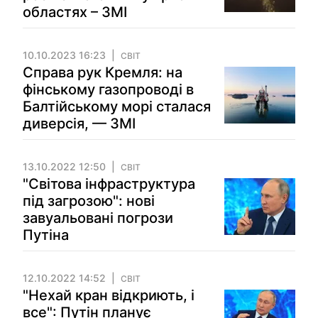
областях – ЗМІ
10.10.2023 16:23
СВІТ
Справа рук Кремля: на
фінському газопроводі в
Балтійському морі сталася
диверсія, — ЗМІ
13.10.2022 12:50
СВІТ
"Світова інфраструктура
під загрозою": нові
завуальовані погрози
Путіна
12.10.2022 14:52
СВІТ
"Нехай кран відкриють, і
все": Путін планує