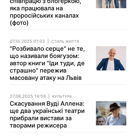
співпрацю з блогеркою,
яка працювала на
проросійських каналах
(фото)
07.10.2025 01:03
СТИЛЬ ЖИТТЯ
"Розбивало серце" не те,
що називали боягузом:
автор книги "Іди туди, де
страшно" пережив
масовану атаку на Львів
27.08.2025 14:59
КУЛЬТУРА
Скасування Вуді Аллена:
ще два українські театри
прибрали вистави за
творами режисера