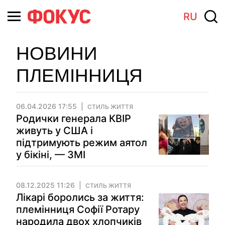
RU
НОВИНИ
ПЛЕМІННИЦЯ
06.04.2026 17:55
СТИЛЬ ЖИТТЯ
Родички генерала КВІР
живуть у США і
підтримують режим аятол
у бікіні, — ЗМІ
08.12.2025 11:26
СТИЛЬ ЖИТТЯ
Лікарі боролись за життя:
племінниця Софії Ротару
народила двох хлопчиків