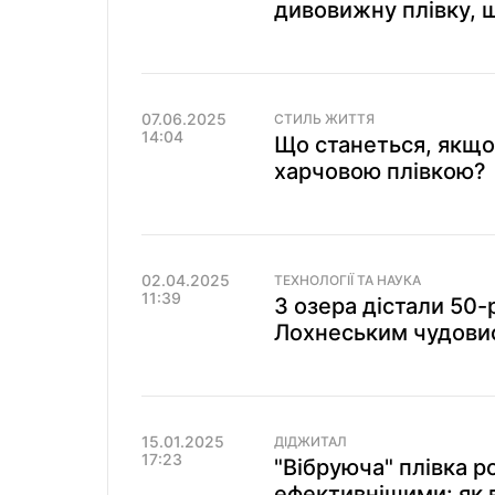
дивовижну плівку, 
07.06.2025
СТИЛЬ ЖИТТЯ
14:04
Що станеться, якщо
харчовою плівкою?
02.04.2025
ТЕХНОЛОГІЇ ТА НАУКА
11:39
З озера дістали 50-
Лохнеським чудовис
15.01.2025
ДІДЖИТАЛ
17:23
"Вібруюча" плівка р
ефективнішими: як 