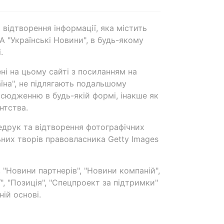
 відтворення інформації, яка містить
А "Українські Новини", в будь-якому
.
ені на цьому сайті з посиланням на
аїна", не підлягають подальшому
сюдженню в будь-якій формі, інакше як
нтства.
едрук та відтворення фотографічних
ьних творів правовласника Getty Images
 "Новини партнерів", "Новини компаній",
ї", "Позиція", "Спецпроект за підтримки"
ій основі.