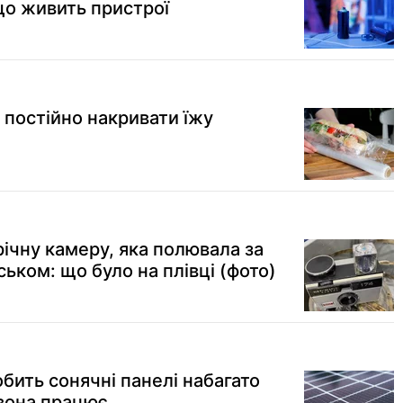
що живить пристрої
 постійно накривати їжу
річну камеру, яка полювала за
ьком: що було на плівці (фото)
обить сонячні панелі набагато
вона працює