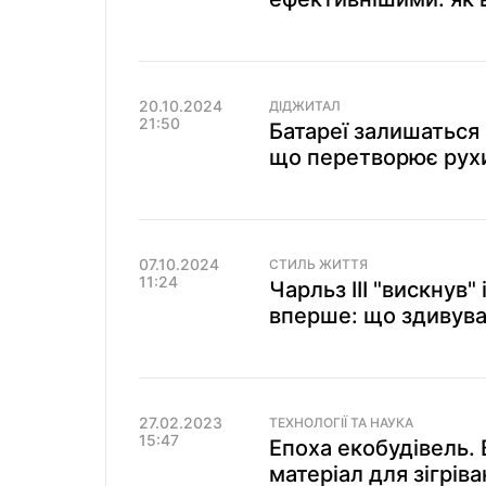
20.10.2024
ДІДЖИТАЛ
21:50
Батареї залишаться 
що перетворює рухи
07.10.2024
СТИЛЬ ЖИТТЯ
11:24
Чарльз ІІІ "вискнув"
вперше: що здивува
27.02.2023
ТЕХНОЛОГІЇ ТА НАУКА
15:47
Епоха екобудівель.
матеріал для зігрів