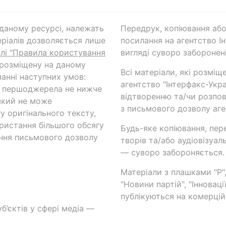
а даному ресурсі, належать
Передрук, копіювання або
ріалів дозволяється лише
посилання на агентство Ін
ілі "Правила користування
вигляді суворо заборонені
 розміщену на даному
Всі матеріали, які розміщ
анні наступних умов:
агентство "Інтерфакс-Укр
и першоджерела не нижче
відтворенню та/чи розпов
який не може
з письмового дозволу аге
у оригінального тексту,
ористання більшого обсягу
Будь-яке копіювання, пер
ння письмового дозволу
творів та/або аудіовізуал
— суворо забороняється.
Матеріали з плашками "Р",
"Новини партій", "Інноваці
публікуються на комерційн
б’єктів у сфері медіа —