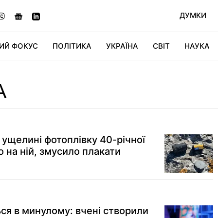
ДУМКИ
ИЙ ФОКУС
ПОЛІТИКА
УКРАЇНА
СВІТ
НАУКА
ДІДЖИТАЛ
АВТО
СВІТФАН
КУ
А
 ущелині фотоплівку 40-річної
о на ній, змусило плакати
ся в минулому: вчені створили