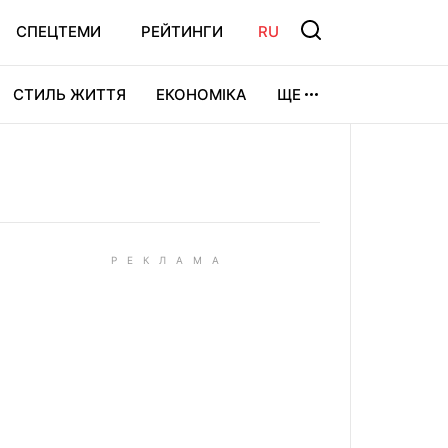
СПЕЦТЕМИ
РЕЙТИНГИ
RU
СТИЛЬ ЖИТТЯ
ЕКОНОМІКА
ЩЕ
ЛЬТУРА
ВІДЕОІГРИ
СПОРТ