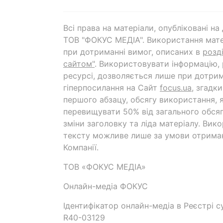
Всі права на матеріали, опубліковані н
ТОВ "ФОКУС МЕДІА". Використання мате
при дотриманні вимог, описаних в
розд
сайтом"
. Використовувати інформацію,
ресурсі, дозволяється лише при дотрим
гіперпосилання на Cайт
focus.ua
, згадк
першого абзацу, обсягу використання, 
перевищувати 50% від загального обсяг
зміни заголовку та ліда матеріалу. Вик
тексту можливе лише за умови отрима
Компанії.
ТОВ «ФОКУС МЕДІА»
Онлайн-медіа ФОКУС
Ідентифікатор онлайн-медіа в Реєстрі су
R40-03129