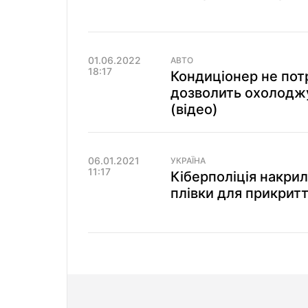
01.06.2022
АВТО
18:17
Кондиціонер не потр
дозволить охолоджу
(відео)
06.01.2021
УКРАЇНА
11:17
Кіберполіція накрил
плівки для прикритт