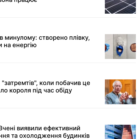
в минулому: створено плівку,
 на енергію
 і "затремтів", коли побачив це
ло короля під час обіду
 Вчені виявили ефективний
ання та охолодження будинків