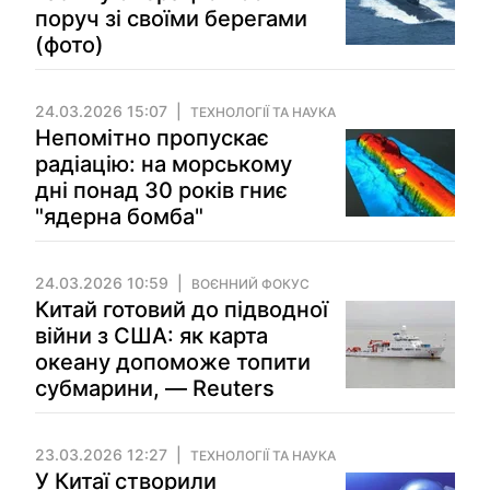
поруч зі своїми берегами
(фото)
24.03.2026 15:07
ТЕХНОЛОГІЇ ТА НАУКА
Непомітно пропускає
радіацію: на морському
дні понад 30 років гниє
"ядерна бомба"
24.03.2026 10:59
ВОЄННИЙ ФОКУС
Китай готовий до підводної
війни з США: як карта
океану допоможе топити
субмарини, — Reuters
23.03.2026 12:27
ТЕХНОЛОГІЇ ТА НАУКА
У Китаї створили