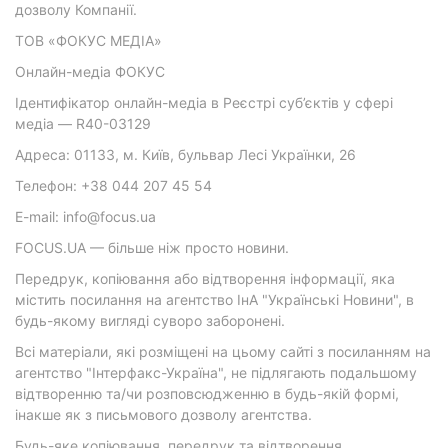
дозволу Компанії.
ТОВ «ФОКУС МЕДІА»
Онлайн-медіа ФОКУС
Ідентифікатор онлайн-медіа в Реєстрі суб’єктів у сфері
медіа — R40-03129
Адреса: 01133, м. Київ, бульвар Лесі Українки, 26
Телефон: +38 044 207 45 54
E-mail: info@focus.ua
FOCUS.UA — більше ніж просто новини.
Передрук, копіювання або відтворення інформації, яка
містить посилання на агентство ІнА "Українські Новини", в
будь-якому вигляді суворо заборонені.
Всі матеріали, які розміщені на цьому сайті з посиланням на
агентство "Інтерфакс-Україна", не підлягають подальшому
відтворенню та/чи розповсюдженню в будь-якій формі,
інакше як з письмового дозволу агентства.
Будь-яке копіювання, передрук та відтворення