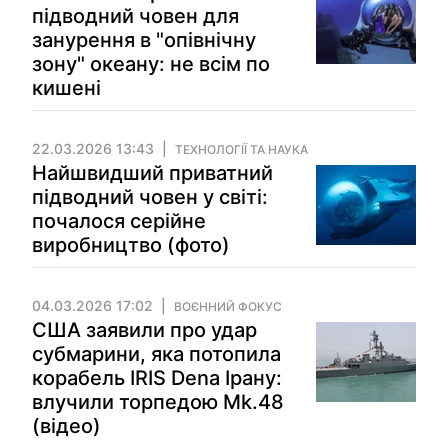
підводний човен для
занурення в "опівнічну
зону" океану: не всім по
кишені
22.03.2026 13:43
ТЕХНОЛОГІЇ ТА НАУКА
Найшвидший приватний
підводний човен у світі:
почалося серійне
виробництво (фото)
04.03.2026 17:02
ВОЄННИЙ ФОКУС
США заявили про удар
субмарини, яка потопила
корабель IRIS Dena Ірану:
влучили торпедою Mk.48
(відео)