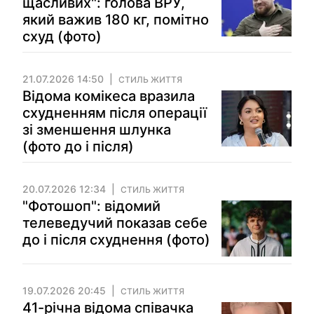
щасливих": голова ВРУ,
який важив 180 кг, помітно
схуд (фото)
21.07.2026 14:50
СТИЛЬ ЖИТТЯ
Відома комікеса вразила
схудненням після операції
зі зменшення шлунка
(фото до і після)
20.07.2026 12:34
СТИЛЬ ЖИТТЯ
"Фотошоп": відомий
телеведучий показав себе
до і після схуднення (фото)
19.07.2026 20:45
СТИЛЬ ЖИТТЯ
41-річна відома співачка