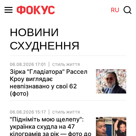
RU
НОВИНИ
СХУДНЕННЯ
06.08.2026 17:01
СТИЛЬ ЖИТТЯ
Зірка "Гладіатора" Рассел
Кроу виглядає
невпізнавано у свої 62
(фото)
06.08.2026 15:17
СТИЛЬ ЖИТТЯ
"Підніміть мою щелепу":
українка схудла на 47
кілограмів за рік — фото до