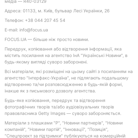
медіа — R40-03129
Адреса: 01133, м. Київ, бульвар Лесі Українки, 26
Телефон: +38 044 207 45 54
E-mail: info@focus.ua
FOCUS.UA — більше ніж просто новини.
Передрук, копіювання або відтворення інформації, яка
містить посилання на агентство ІнА "Українські Новини", в
будь-якому вигляді суворо заборонені.
Всі матеріали, які розміщені на цьому сайті з посиланням на
агентство "Інтерфакс-Україна", не підлягають подальшому
відтворенню та/чи розповсюдженню в будь-якій формі,
інакше як з письмового дозволу агентства.
Будь-яке копіювання, передрук та відтворення
фотографічних творів та/або аудіовізуальних творів
правовласника Getty Images — суворо забороняється.
Матеріали з плашками "Р", "Новини партнерів", "Новини
компаній", "Новини партій", "Інновації", "Позиція",
"Спецпроект за підтримки" публікуються на комерційній