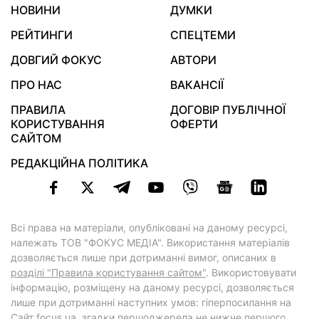
НОВИНИ
ДУМКИ
РЕЙТИНГИ
СПЕЦТЕМИ
ДОВГИЙ ФОКУС
АВТОРИ
ПРО НАС
ВАКАНСІЇ
ПРАВИЛА
ДОГОВІР ПУБЛІЧНОЇ
КОРИСТУВАННЯ
ОФЕРТИ
САЙТОМ
РЕДАКЦІЙНА ПОЛІТИКА
Всі права на матеріали, опубліковані на даному ресурсі,
належать ТОВ "ФОКУС МЕДІА". Використання матеріалів
дозволяється лише при дотриманні вимог, описаних в
розділі "Правила користування сайтом"
. Використовувати
інформацію, розміщену на даному ресурсі, дозволяється
лише при дотриманні наступних умов: гіперпосилання на
Cайт
focus.ua
, згадки першоджерела не нижче першого