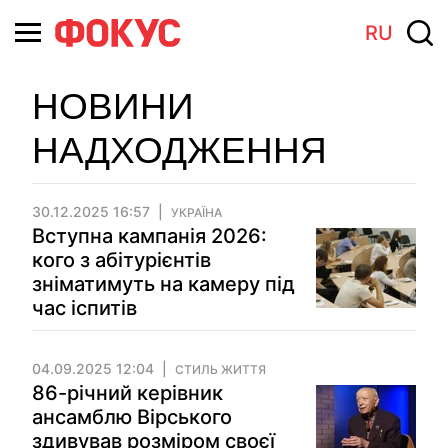
RU
НОВИНИ
НАДХОДЖЕННЯ
30.12.2025 16:57
УКРАЇНА
Вступна кампанія 2026:
кого з абітурієнтів
зніматимуть на камеру під
час іспитів
04.09.2025 12:04
СТИЛЬ ЖИТТЯ
86-річний керівник
ансамблю Вірського
здивував розміром своєї