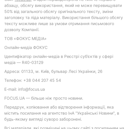
абзацу, обсягу використання, який не може перевищувати
50% від загального обсягу оригінального тексту, зміни
заголовку та ліда матеріалу. Використання більшого обсягу
тексту можливе лише за умови отримання письмового
дозволу Компанії.
ТОВ «ФОКУС МЕДІА»
Онлайн-медіа ФОКУС
Ідентифікатор онлайн-медіа в Реєстрі суб’єктів у сфері
медіа — R40-03129
Адреса: 01133, м. Київ, бульвар Лесі Українки, 26
Телефон: +38 044 207 45 54
E-mail: info@focus.ua
FOCUS.UA — більше ніж просто новини.
Передрук, копіювання або відтворення інформації, яка
містить посилання на агентство ІнА "Українські Новини", в
будь-якому вигляді суворо заборонені.
Всі матеріали, які розміщені на цьому сайті з посиланням на