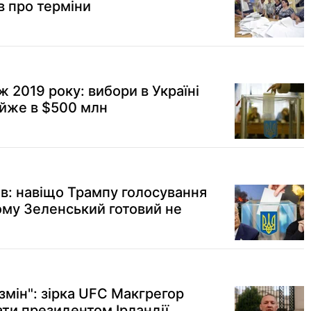
в про терміни
іж 2019 року: вибори в Україні
йже в $500 млн
ів: навіщо Трампу голосування
ому Зеленський готовий не
змін": зірка UFC Макгрегор
ати президентом Ірландії