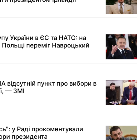
пу України в ЄС та НАТО: на
 Польщі переміг Навроцький
А відсутній пункт про вибори в
ії, — ЗМІ
сь": у Раді прокоментували
ори президента