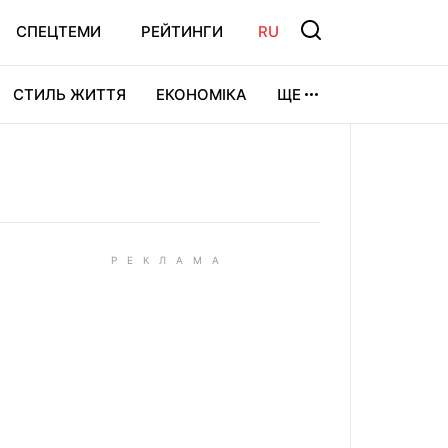
СПЕЦТЕМИ
РЕЙТИНГИ
RU
СТИЛЬ ЖИТТЯ
ЕКОНОМІКА
ЩЕ
ЛЬТУРА
ВІДЕОІГРИ
СПОРТ