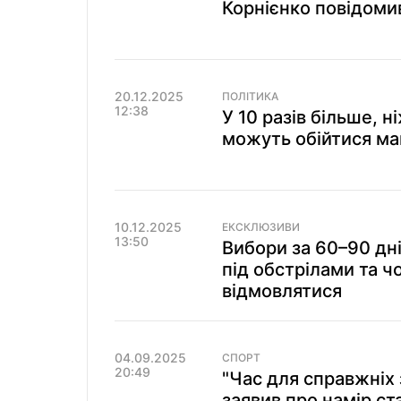
Корнієнко повідоми
20.12.2025
ПОЛІТИКА
12:38
У 10 разів більше, н
можуть обійтися ма
10.12.2025
ЕКСКЛЮЗИВИ
13:50
Вибори за 60–90 дн
під обстрілами та ч
відмовлятися
04.09.2025
СПОРТ
20:49
"Час для справжніх 
заявив про намір ст