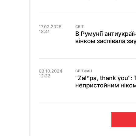
17.03.2025
СВІТ
18:41
В Румунії антиукра
вінком заспівала за
03.10.2024
СВІТФАН
12:22
"Zal*pa, thank you"
непристойним ніком