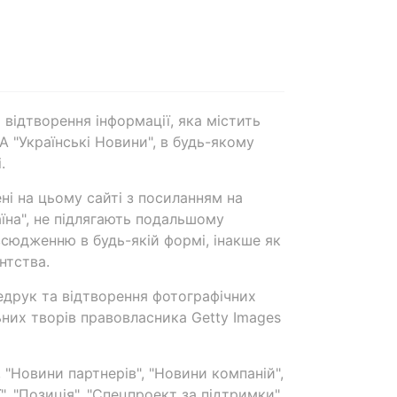
 відтворення інформації, яка містить
А "Українські Новини", в будь-якому
.
ені на цьому сайті з посиланням на
аїна", не підлягають подальшому
сюдженню в будь-якій формі, інакше як
нтства.
едрук та відтворення фотографічних
ьних творів правовласника Getty Images
 "Новини партнерів", "Новини компаній",
ї", "Позиція", "Спецпроект за підтримки"