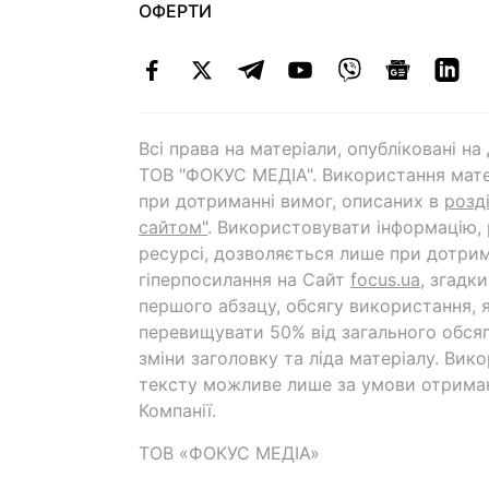
ОФЕРТИ
Всі права на матеріали, опубліковані н
ТОВ "ФОКУС МЕДІА". Використання мате
при дотриманні вимог, описаних в
розд
сайтом"
. Використовувати інформацію,
ресурсі, дозволяється лише при дотрим
гіперпосилання на Cайт
focus.ua
, згадк
першого абзацу, обсягу використання, 
перевищувати 50% від загального обсяг
зміни заголовку та ліда матеріалу. Вик
тексту можливе лише за умови отрима
Компанії.
ТОВ «ФОКУС МЕДІА»