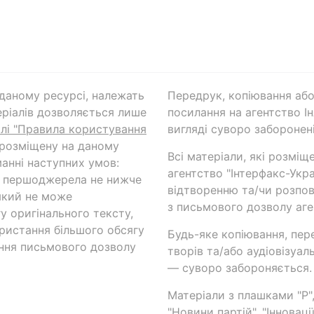
а даному ресурсі, належать
Передрук, копіювання або
ріалів дозволяється лише
посилання на агентство Ін
ілі "Правила користування
вигляді суворо заборонені
 розміщену на даному
Всі матеріали, які розміщ
анні наступних умов:
агентство "Інтерфакс-Укр
и першоджерела не нижче
відтворенню та/чи розпов
який не може
з письмового дозволу аге
у оригінального тексту,
ористання більшого обсягу
Будь-яке копіювання, пер
ння письмового дозволу
творів та/або аудіовізуал
— суворо забороняється.
Матеріали з плашками "Р",
"Новини партій", "Інноваці