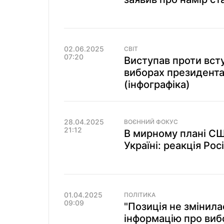
02.06.2025
СВІТ
07:20
Виступав проти всту
виборах президента
(інфографіка)
28.04.2025
ВОЄННИЙ ФОКУС
21:12
В мирному плані СШ
Україні: реакція Рос
01.04.2025
ПОЛІТИКА
09:09
"Позиція не змінила
інформацію про виб