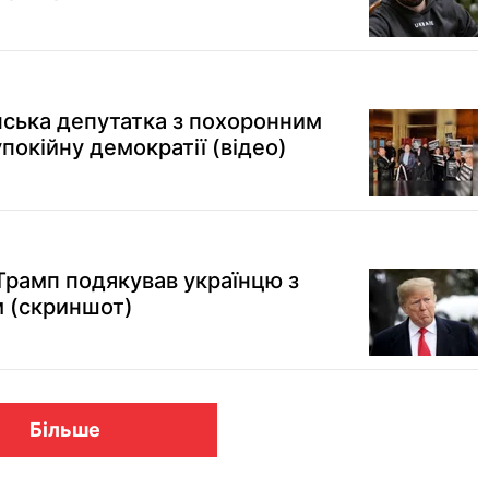
їнська депутатка з похоронним
упокійну демократії (відео)
: Трамп подякував українцю з
 (скриншот)
Більше