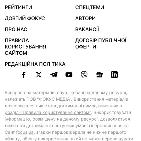
РЕЙТИНГИ
СПЕЦТЕМИ
ДОВГИЙ ФОКУС
АВТОРИ
ПРО НАС
ВАКАНСІЇ
ПРАВИЛА
ДОГОВІР ПУБЛІЧНОЇ
КОРИСТУВАННЯ
ОФЕРТИ
САЙТОМ
РЕДАКЦІЙНА ПОЛІТИКА
Всі права на матеріали, опубліковані на даному ресурсі,
належать ТОВ "ФОКУС МЕДІА". Використання матеріалів
дозволяється лише при дотриманні вимог, описаних в
розділі "Правила користування сайтом"
. Використовувати
інформацію, розміщену на даному ресурсі, дозволяється
лише при дотриманні наступних умов: гіперпосилання на
Cайт
focus.ua
, згадки першоджерела не нижче першого
абзацу, обсягу використання, який не може перевищувати