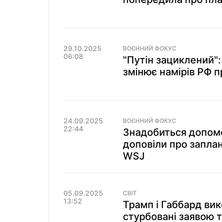
29.10.2025
ВОЄННИЙ ФОКУС
06:08
"Путін зациклений"
змінює намірів РФ п
24.09.2025
ВОЄННИЙ ФОКУС
22:44
Знадобиться допом
доповіли про запла
WSJ
05.09.2025
СВІТ
13:52
Трамп і Габбард вик
стурбовані заявою 