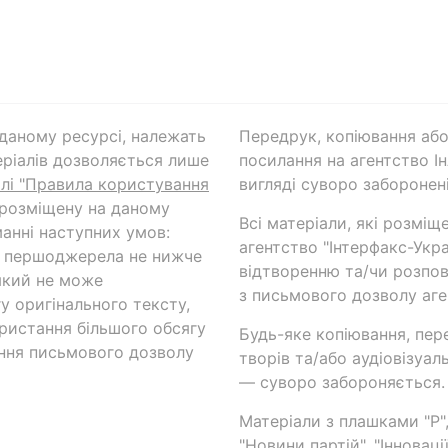
а даному ресурсі, належать
Передрук, копіювання або
ріалів дозволяється лише
посилання на агентство Ін
ілі "Правила користування
вигляді суворо заборонені
 розміщену на даному
Всі матеріали, які розміщ
анні наступних умов:
агентство "Інтерфакс-Укр
и першоджерела не нижче
відтворенню та/чи розпов
який не може
з письмового дозволу аге
у оригінального тексту,
ористання більшого обсягу
Будь-яке копіювання, пер
ння письмового дозволу
творів та/або аудіовізуал
— суворо забороняється.
Матеріали з плашками "Р",
"Новини партій", "Інноваці