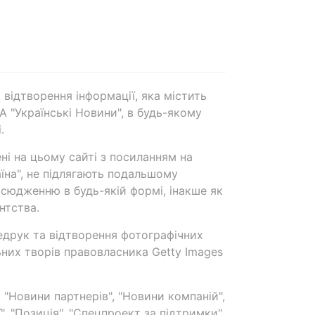
 відтворення інформації, яка містить
А "Українські Новини", в будь-якому
.
ені на цьому сайті з посиланням на
аїна", не підлягають подальшому
сюдженню в будь-якій формі, інакше як
нтства.
едрук та відтворення фотографічних
ьних творів правовласника Getty Images
 "Новини партнерів", "Новини компаній",
ї", "Позиція", "Спецпроект за підтримки"