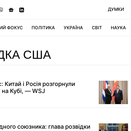
ДУМКИ
ИЙ ФОКУС
ПОЛІТИКА
УКРАЇНА
СВІТ
НАУКА
ДІДЖИТАЛ
АВТО
СВІТФАН
КУ
ДКА США
: Китай і Росія розгорнули
на Кубі, — WSJ
дного союзника: глава розвідки