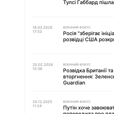
Тулсі Габбард пішла
18.03.2026
ВОЄННИЙ ФОКУС
17:53
Росія "зберігає ініці
розвідці США розкр
20.02.2026
ВОЄННИЙ ФОКУС
15:38
Розвідка Британії 
вторгнення: Зеленс
Guardian
20.12.2025
ВОЄННИЙ ФОКУС
11:24
Путін хоче завоюва
попередила про пла