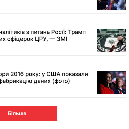
алітиків з питань Росії: Трамп
вих офіцерок ЦРУ, — ЗМІ
ори 2016 року: у США показали
 фабрикацію даних (фото)
Більше