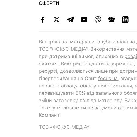
ОФЕРТИ
Всі права на матеріали, опубліковані н
ТОВ "ФОКУС МЕДІА". Використання мате
при дотриманні вимог, описаних в
розд
сайтом"
. Використовувати інформацію,
ресурсі, дозволяється лише при дотрим
гіперпосилання на Cайт
focus.ua
, згадк
першого абзацу, обсягу використання, 
перевищувати 50% від загального обсяг
зміни заголовку та ліда матеріалу. Вик
тексту можливе лише за умови отрима
Компанії.
ТОВ «ФОКУС МЕДІА»