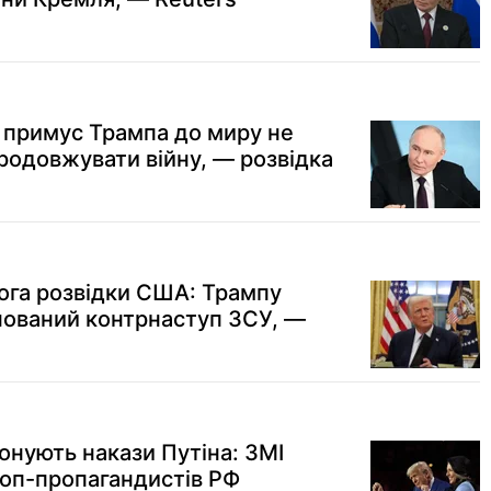
: примус Трампа до миру не
родовжувати війну, — розвідка
ога розвідки США: Трампу
нований контрнаступ ЗСУ, —
онують накази Путіна: ЗМІ
топ-пропагандистів РФ