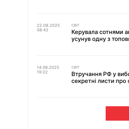
22.08.2025
СВІТ
08:42
Керувала сотнями ан
усунув одну з топо
14.08.2025
СВІТ
19:22
Втручання РФ у виб
секретні листи про