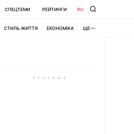
СПЕЦТЕМИ
РЕЙТИНГИ
RU
СТИЛЬ ЖИТТЯ
ЕКОНОМІКА
ЩЕ
ЛЬТУРА
ВІДЕОІГРИ
СПОРТ