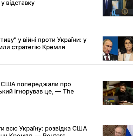
 у відставку
ативу" у війні проти України: у
или стратегію Кремля
та США попереджали про
ький ігнорував це, — The
ти всю Україну: розвідка США
ни Кремля, — Reuters