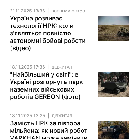
21.11.2025 13:36
ВОЄННИЙ ФОКУС
Україна розвиває
технології НРК: коли
з'являться повністю
автономні бойові роботи
(відео)
18.11.2025 17:36
ДІДЖИТАЛ
"Найбільший у світі": в
Україні розгорнуть парк
наземних військових
роботів GEREON (фото)
18.11.2025 13:25
ДІДЖИТАЛ
Замість НРК за півтора
мільйона: як новий робот
VARKHAN може замінити