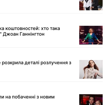
ка коштовностей: хто така
а" Джоан Ганнінгтон
 розкрила деталі розлучення з
ли на побаченні з новим