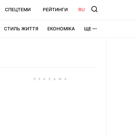
СПЕЦТЕМИ
РЕЙТИНГИ
RU
СТИЛЬ ЖИТТЯ
ЕКОНОМІКА
ЩЕ
ЛЬТУРА
ВІДЕОІГРИ
СПОРТ