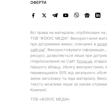
ОФЕРТИ
Всі права на матеріали, опубліковані н
ТОВ "ФОКУС МЕДІА". Використання мате
при дотриманні вимог, описаних в
розд
сайтом"
. Використовувати інформацію,
ресурсі, дозволяється лише при дотрим
гіперпосилання на Cайт
focus.ua
, згадк
першого абзацу, обсягу використання, 
перевищувати 50% від загального обсяг
зміни заголовку та ліда матеріалу. Вик
тексту можливе лише за умови отрима
Компанії.
ТОВ «ФОКУС МЕДІА»