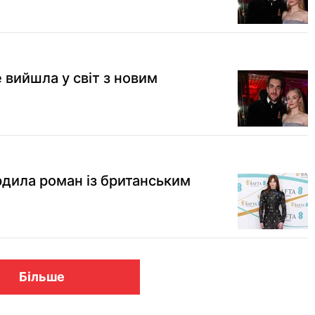
 вийшла у світ з новим
рдила роман із британським
Більше