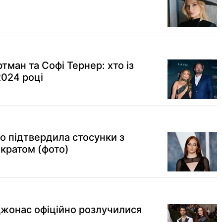
тман та Софі Тернер: хто із
2024 році
о підтвердила стосунки з
кратом (фото)
Джонас офіційно розлучилися