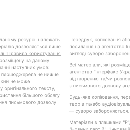
а даному ресурсі, належать
Передрук, копіювання або
ріалів дозволяється лише
посилання на агентство Ін
ілі "Правила користування
вигляді суворо заборонені
 розміщену на даному
Всі матеріали, які розміщ
анні наступних умов:
агентство "Інтерфакс-Укр
и першоджерела не нижче
відтворенню та/чи розпов
який не може
з письмового дозволу аге
у оригінального тексту,
ористання більшого обсягу
Будь-яке копіювання, пер
ння письмового дозволу
творів та/або аудіовізуал
— суворо забороняється.
Матеріали з плашками "Р",
"Новини партій", "Інноваці