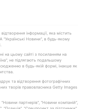
 відтворення інформації, яка містить
А "Українські Новини", в будь-якому
.
ені на цьому сайті з посиланням на
аїна", не підлягають подальшому
сюдженню в будь-якій формі, інакше як
нтства.
едрук та відтворення фотографічних
ьних творів правовласника Getty Images
 "Новини партнерів", "Новини компаній",
ї", "Позиція", "Спецпроект за підтримки"