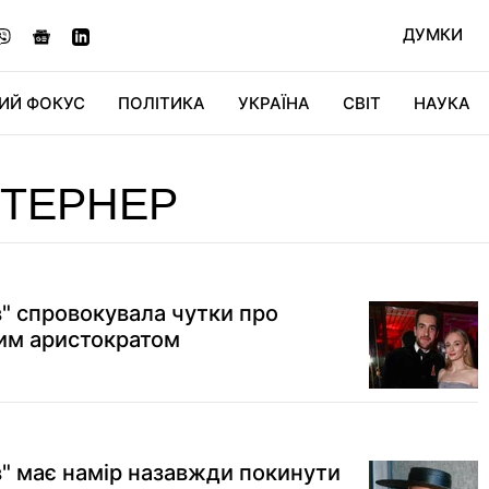
ДУМКИ
ИЙ ФОКУС
ПОЛІТИКА
УКРАЇНА
СВІТ
НАУКА
ДІДЖИТАЛ
АВТО
СВІТФАН
КУ
 ТЕРНЕР
в" спровокувала чутки про
ким аристократом
в" має намір назавжди покинути