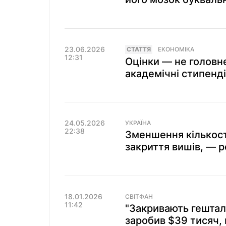
23.06.2026
СТАТТЯ
ЕКОНОМІКА
12:31
Оцінки — не головне
академічні стипендії
24.05.2026
УКРАЇНА
22:38
Зменшення кількост
закриття вишів, — 
18.01.2026
СВІТФАН
11:42
"Закривають гештал
заробив $39 тисяч,