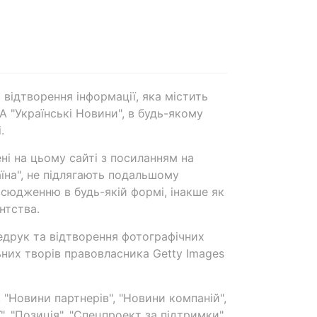
 відтворення інформації, яка містить
А "Українські Новини", в будь-якому
.
ені на цьому сайті з посиланням на
аїна", не підлягають подальшому
сюдженню в будь-якій формі, інакше як
нтства.
едрук та відтворення фотографічних
ьних творів правовласника Getty Images
 "Новини партнерів", "Новини компаній",
ї", "Позиція", "Спецпроект за підтримки"