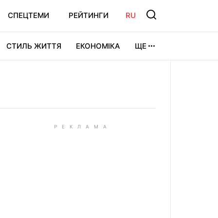
СПЕЦТЕМИ
РЕЙТИНГИ
RU
СТИЛЬ ЖИТТЯ
ЕКОНОМІКА
ЩЕ
ЛЬТУРА
ВІДЕОІГРИ
СПОРТ