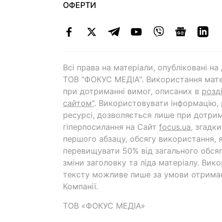
ОФЕРТИ
Всі права на матеріали, опубліковані н
ТОВ "ФОКУС МЕДІА". Використання мате
при дотриманні вимог, описаних в
розд
сайтом"
. Використовувати інформацію,
ресурсі, дозволяється лише при дотрим
гіперпосилання на Cайт
focus.ua
, згадк
першого абзацу, обсягу використання, 
перевищувати 50% від загального обсяг
зміни заголовку та ліда матеріалу. Вик
тексту можливе лише за умови отрима
Компанії.
ТОВ «ФОКУС МЕДІА»