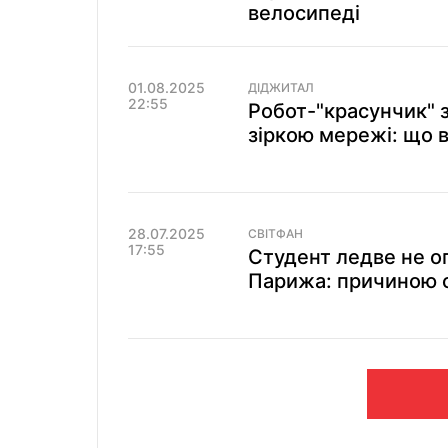
велосипеді
01.08.2025
ДІДЖИТАЛ
22:55
Робот-"красунчик" з
зіркою мережі: що в
28.07.2025
СВІТФАН
17:55
Студент ледве не оп
Парижа: причиною с