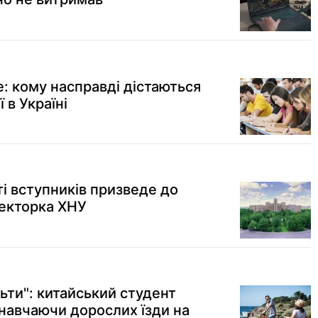
: кому насправді дістаються
 в Україні
і вступників призведе до
ректорка ХНУ
ьти": китайський студент
 навчаючи дорослих їзди на