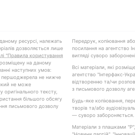
а даному ресурсі, належать
Передрук, копіювання або
ріалів дозволяється лише
посилання на агентство Ін
ілі "Правила користування
вигляді суворо заборонені
 розміщену на даному
Всі матеріали, які розміщ
анні наступних умов:
агентство "Інтерфакс-Укр
и першоджерела не нижче
відтворенню та/чи розпов
який не може
з письмового дозволу аге
у оригінального тексту,
ористання більшого обсягу
Будь-яке копіювання, пер
ння письмового дозволу
творів та/або аудіовізуал
— суворо забороняється.
Матеріали з плашками "Р",
"Новини партій", "Інноваці