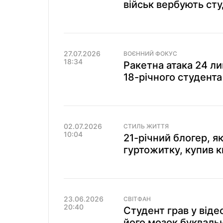
військ вербують сту
27.07.2026
ВОЄННИЙ ФОКУС
18:34
Ракетна атака 24 ли
18-річного студента
02.07.2026
СТИЛЬ ЖИТТЯ
10:04
21-річний блогер, я
гуртожитку, купив к
23.06.2026
СВІТФАН
20:40
Студент грав у відео
його мозок букваль