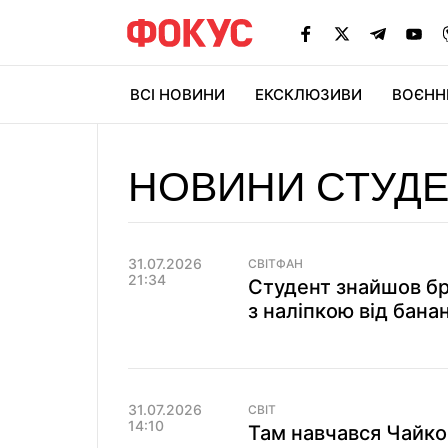
ВСІ НОВИНИ
ЕКСКЛЮЗИВИ
ВОЄНН
НОВИНИ СТУД
31.07.2026
СВІТФАН
21:34
Студент знайшов бра
з наліпкою від бана
31.07.2026
СВІТ
14:10
Там навчався Чайко