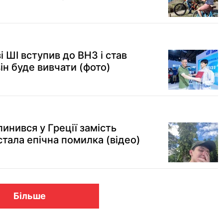
і ШІ вступив до ВНЗ і став
ін буде вивчати (фото)
инився у Греції замість
тала епічна помилка (відео)
Більше