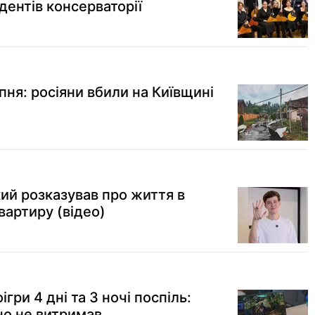
дентів консерваторії
пня: росіяни вбили на Київщині
кий розказував про життя в
вартиру (відео)
ігри 4 дні та 3 ночі поспіль:
но не витримав