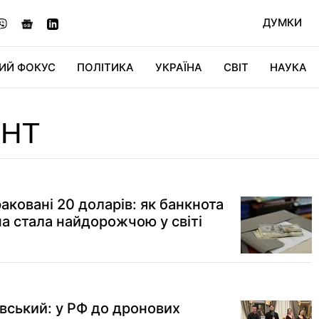
ДУМКИ
ИЙ ФОКУС
ПОЛІТИКА
УКРАЇНА
СВІТ
НАУКА
ДІДЖИТАЛ
АВТО
СВІТФАН
КУ
ЕНТ
ковані 20 доларів: як банкнота
на стала найдорожчою у світі
вський: у РФ до дронових