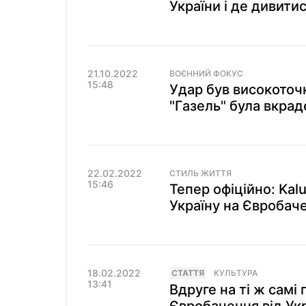
України і де дивити
21.10.2022
ВОЄННИЙ ФОКУС
15:48
Удар був високоточ
"Газель" була вкрад
22.02.2022
СТИЛЬ ЖИТТЯ
15:46
Тепер офіційно: Kal
Україну на Євробач
18.02.2022
СТАТТЯ
КУЛЬТУРА
13:41
Вдруге на ті ж самі 