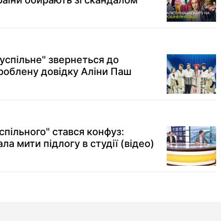
раїни обирають зі скандалом
успільне" звернеться до
дроблену довідку Аліни Паш
спільного" стався конфуз:
а мити підлогу в студії (відео)