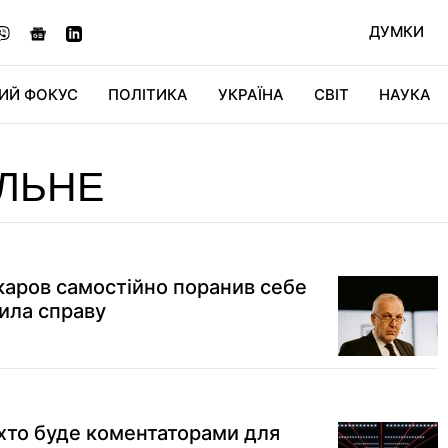
ДУМКИ
ИЙ ФОКУС
ПОЛІТИКА
УКРАЇНА
СВІТ
НАУКА
ДІДЖИТАЛ
АВТО
СВІТФАН
КУ
ЛЬНЕ
аров самостійно поранив себе
рила справу
хто буде коментаторами для