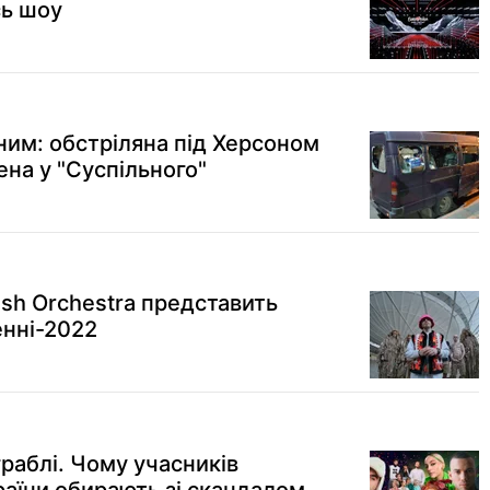
сь шоу
ним: обстріляна під Херсоном
ена у "Суспільного"
ush Orchestra представить
енні-2022
граблі. Чому учасників