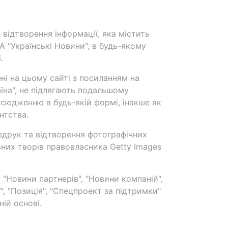
 відтворення інформації, яка містить
А "Українські Новини", в будь-якому
.
ені на цьому сайті з посиланням на
аїна", не підлягають подальшому
сюдженню в будь-якій формі, інакше як
нтства.
едрук та відтворення фотографічних
ьних творів правовласника Getty Images
 "Новини партнерів", "Новини компаній",
ї", "Позиція", "Спецпроект за підтримки"
ій основі.