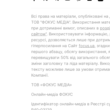
Всі права на матеріали, опубліковані н
ТОВ "ФОКУС МЕДІА". Використання мате
при дотриманні вимог, описаних в
розд
сайтом"
. Використовувати інформацію,
ресурсі, дозволяється лише при дотрим
гіперпосилання на Cайт
focus.ua
, згадк
першого абзацу, обсягу використання, 
перевищувати 50% від загального обсяг
зміни заголовку та ліда матеріалу. Вик
тексту можливе лише за умови отрима
Компанії.
ТОВ «ФОКУС МЕДІА»
Онлайн-медіа ФОКУС
Ідентифікатор онлайн-медіа в Реєстрі су
R40-03129