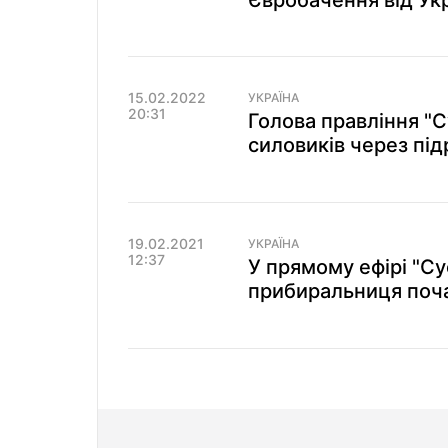
Євробачення від Ук
15.02.2022
УКРАЇНА
20:31
Голова правління "С
силовиків через пі
19.02.2021
УКРАЇНА
12:37
У прямому ефірі "Су
прибиральниця почал