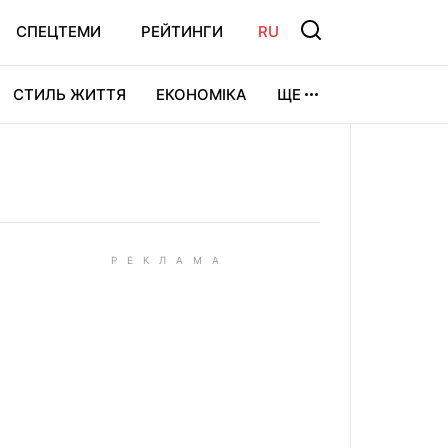
СПЕЦТЕМИ
РЕЙТИНГИ
RU
СТИЛЬ ЖИТТЯ
ЕКОНОМІКА
ЩЕ
ЛЬТУРА
ВІДЕОІГРИ
СПОРТ