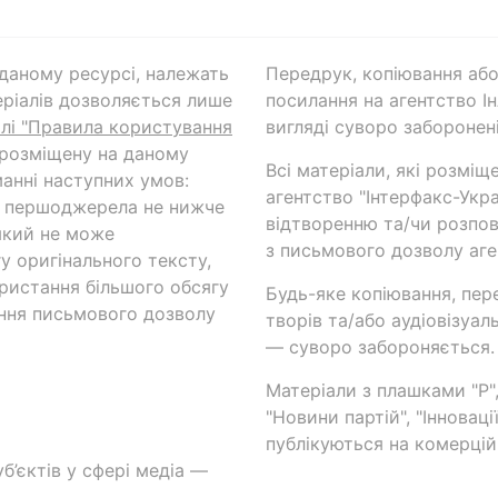
а даному ресурсі, належать
Передрук, копіювання або
ріалів дозволяється лише
посилання на агентство Ін
ілі "Правила користування
вигляді суворо заборонені
 розміщену на даному
Всі матеріали, які розміщ
анні наступних умов:
агентство "Інтерфакс-Укр
и першоджерела не нижче
відтворенню та/чи розпов
який не може
з письмового дозволу аге
у оригінального тексту,
ористання більшого обсягу
Будь-яке копіювання, пер
ння письмового дозволу
творів та/або аудіовізуал
— суворо забороняється.
Матеріали з плашками "Р",
"Новини партій", "Інноваці
публікуються на комерційн
б’єктів у сфері медіа —