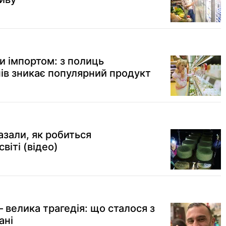
и імпортом: з полиць
нів зникає популярний продукт
казали, як робиться
віті (відео)
 велика трагедія: що сталося з
ані