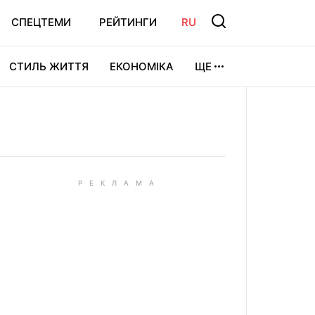
СПЕЦТЕМИ
РЕЙТИНГИ
RU
СТИЛЬ ЖИТТЯ
ЕКОНОМІКА
ЩЕ
ЛЬТУРА
ВІДЕОІГРИ
СПОРТ