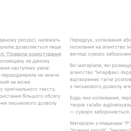
а даному ресурсі, належать
Передрук, копіювання або
ріалів дозволяється лише
посилання на агентство Ін
ілі "Правила користування
вигляді суворо заборонені
 розміщену на даному
Всі матеріали, які розміщ
анні наступних умов:
агентство "Інтерфакс-Укр
и першоджерела не нижче
відтворенню та/чи розпов
який не може
з письмового дозволу аге
у оригінального тексту,
ористання більшого обсягу
Будь-яке копіювання, пер
ння письмового дозволу
творів та/або аудіовізуал
— суворо забороняється.
Матеріали з плашками "Р",
"Новини партій", "Інноваці