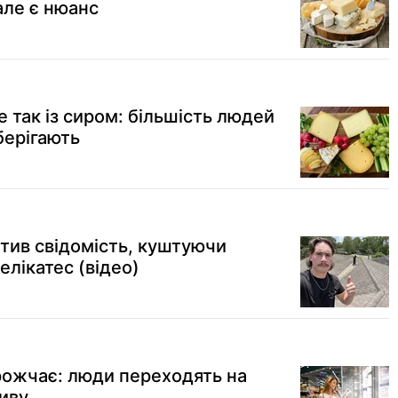
але є нюанс
е так із сиром: більшість людей
берігають
атив свідомість, куштуючи
делікатес (відео)
рожчає: люди переходять на
иву