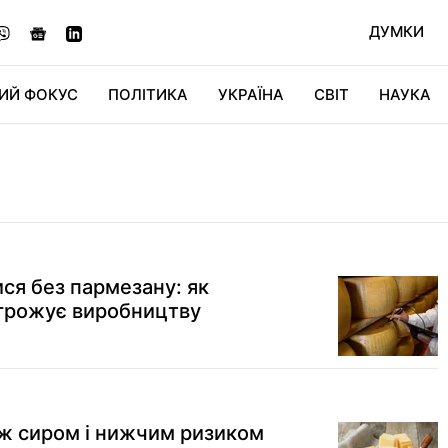
ДУМКИ
ИЙ ФОКУС
ПОЛІТИКА
УКРАЇНА
СВІТ
НАУКА
ДІДЖИТАЛ
АВТО
СВІТФАН
КУ
ся без пармезану: як
агрожує виробництву
іж сиром і нижчим ризиком