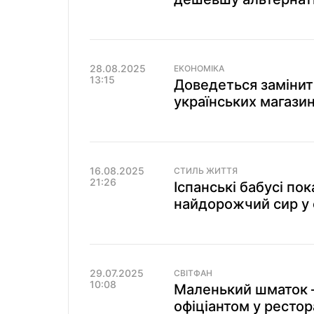
28.08.2025
ЕКОНОМІКА
13:15
Доведеться замінит
українських магази
16.08.2025
СТИЛЬ ЖИТТЯ
21:26
Іспанські бабусі по
найдорожчий сир у с
29.07.2025
СВІТФАН
10:08
Маленький шматок –
офіціантом у рестор