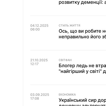
розвитку деменції: 
04.12.2025
СТИЛЬ ЖИТТЯ
06:00
Ось, що ви робите н
неправильно його з
21.10.2025
СВІТФАН
12:17
Блогер ледь не втр
"найгірший у світі" 
03.09.2025
ЕКОНОМІКА
17:08
Український сир до
дешевшу альтернат