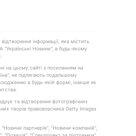
 відтворення інформації, яка містить
А "Українські Новини", в будь-якому
.
ені на цьому сайті з посиланням на
аїна", не підлягають подальшому
сюдженню в будь-якій формі, інакше як
нтства.
едрук та відтворення фотографічних
ьних творів правовласника Getty Images
 "Новини партнерів", "Новини компаній",
ї", "Позиція", "Спецпроект за підтримки"