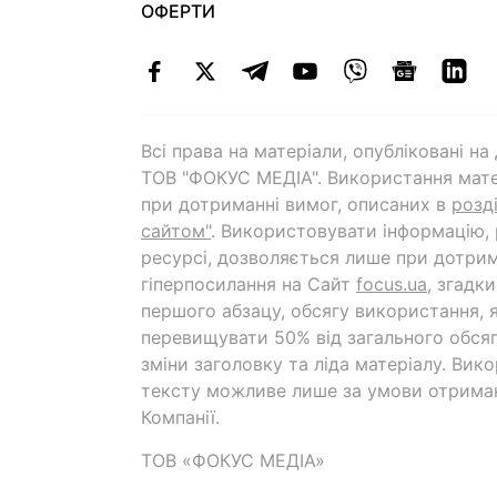
ОФЕРТИ
Всі права на матеріали, опубліковані н
ТОВ "ФОКУС МЕДІА". Використання мате
при дотриманні вимог, описаних в
розд
сайтом"
. Використовувати інформацію,
ресурсі, дозволяється лише при дотрим
гіперпосилання на Cайт
focus.ua
, згадк
першого абзацу, обсягу використання, 
перевищувати 50% від загального обсяг
зміни заголовку та ліда матеріалу. Вик
тексту можливе лише за умови отрима
Компанії.
ТОВ «ФОКУС МЕДІА»