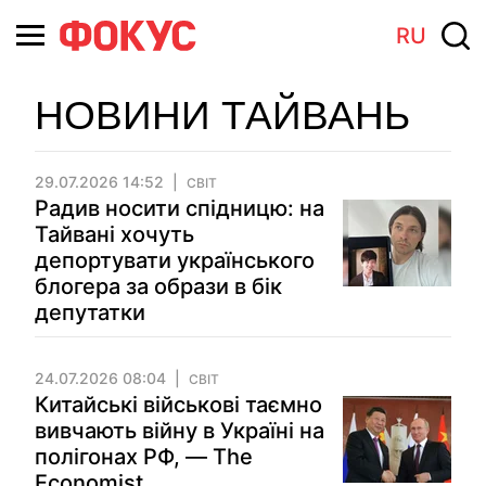
RU
НОВИНИ ТАЙВАНЬ
29.07.2026 14:52
СВІТ
Радив носити спідницю: на
Тайвані хочуть
депортувати українського
блогера за образи в бік
депутатки
24.07.2026 08:04
СВІТ
Китайські військові таємно
вивчають війну в Україні на
полігонах РФ, — The
Economist