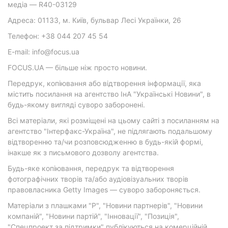
медіа — R40-03129
Адреса: 01133, м. Київ, бульвар Лесі Українки, 26
Телефон: +38 044 207 45 54
E-mail: info@focus.ua
FOCUS.UA — більше ніж просто новини.
Передрук, копіювання або відтворення інформації, яка
містить посилання на агентство ІнА "Українські Новини", в
будь-якому вигляді суворо заборонені.
Всі матеріали, які розміщені на цьому сайті з посиланням на
агентство "Інтерфакс-Україна", не підлягають подальшому
відтворенню та/чи розповсюдженню в будь-якій формі,
інакше як з письмового дозволу агентства.
Будь-яке копіювання, передрук та відтворення
фотографічних творів та/або аудіовізуальних творів
правовласника Getty Images — суворо забороняється.
Матеріали з плашками "Р", "Новини партнерів", "Новини
компаній", "Новини партій", "Інновації", "Позиція",
"Спецпроект за підтримки" публікуються на комерційній