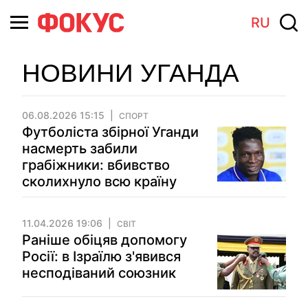
RU
НОВИНИ УГАНДА
06.08.2026 15:15
СПОРТ
Футболіста збірної Уганди
насмерть забили
грабіжники: вбивство
сколихнуло всю країну
11.04.2026 19:06
СВІТ
Раніше обіцяв допомогу
Росії: в Ізраїлю з'явився
несподіваний союзник