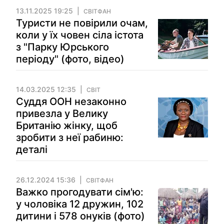
13.11.2025 19:25
СВІТФАН
Туристи не повірили очам,
коли у їх човен сіла істота
з "Парку Юрського
періоду" (фото, відео)
14.03.2025 12:35
СВІТ
Суддя ООН незаконно
привезла у Велику
Британію жінку, щоб
зробити з неї рабиню:
деталі
26.12.2024 15:36
СВІТФАН
Важко прогодувати сім'ю:
у чоловіка 12 дружин, 102
дитини і 578 онуків (фото)