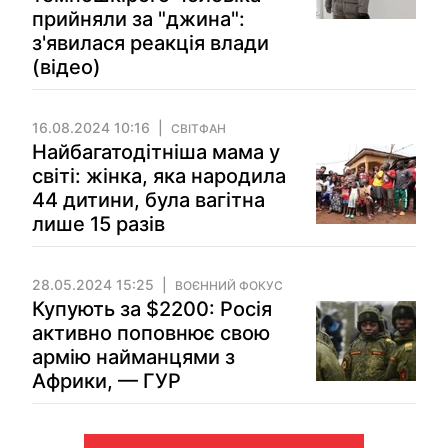
прийняли за "джина":
з'явилася реакція влади
(відео)
16.08.2024 10:16
СВІТФАН
Найбагатодітніша мама у
світі: жінка, яка народила
44 дитини, була вагітна
лише 15 разів
28.05.2024 15:25
ВОЄННИЙ ФОКУС
Купують за $2200: Росія
активно поповнює свою
армію найманцями з
Африки, — ГУР