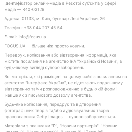
Ідентифікатор онлайн-медіа в Реєстрі суб’єктів у сфері
медіа — R40-03129
Адреса: 01133, м. Київ, бульвар Лесі Українки, 26
Телефон: +38 044 207 45 54
E-mail: info@focus.ua
FOCUS.UA — більше ніж просто новини.
Передрук, копіювання або відтворення інформації, яка
містить посилання на агентство ІнА "Українські Новини", в
будь-якому вигляді суворо заборонені.
Всі матеріали, які розміщені на цьому сайті з посиланням на
агентство "Інтерфакс-Україна", не підлягають подальшому
відтворенню та/чи розповсюдженню в будь-якій формі,
інакше як з письмового дозволу агентства.
Будь-яке копіювання, передрук та відтворення
фотографічних творів та/або аудіовізуальних творів
правовласника Getty Images — суворо забороняється.
Матеріали з плашками "Р", "Новини партнерів", "Новини
компаній", "Новини партій", "Інновації", "Позиція",