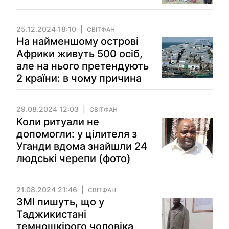
25.12.2024 18:10
СВІТФАН
На найменшому острові
Африки живуть 500 осіб,
але на нього претендують
2 країни: в чому причина
29.08.2024 12:03
СВІТФАН
Коли ритуали не
допомогли: у цілителя з
Уганди вдома знайшли 24
людські черепи (фото)
21.08.2024 21:46
СВІТФАН
ЗМІ пишуть, що у
Таджикистані
темношкірого чоловіка