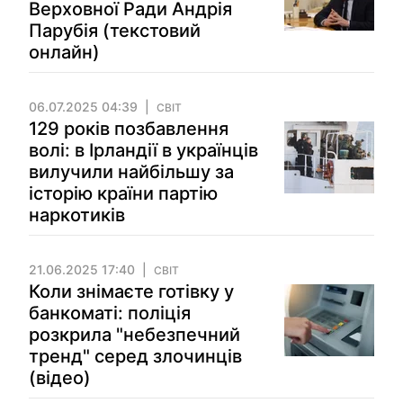
Верховної Ради Андрія
Парубія (текстовий
онлайн)
06.07.2025 04:39
СВІТ
129 років позбавлення
волі: в Ірландії в українців
вилучили найбільшу за
історію країни партію
наркотиків
21.06.2025 17:40
СВІТ
Коли знімаєте готівку у
банкоматі: поліція
розкрила "небезпечний
тренд" серед злочинців
(відео)