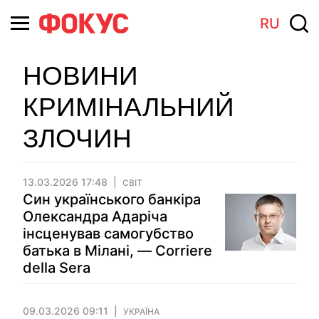
RU
НОВИНИ
КРИМІНАЛЬНИЙ
ЗЛОЧИН
13.03.2026 17:48
СВІТ
Син українського банкіра
Олександра Адаріча
інсценував самогубство
батька в Мілані, — Corriere
della Sera
09.03.2026 09:11
УКРАЇНА