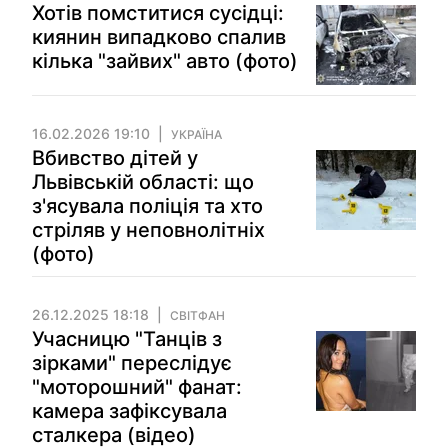
Хотів помститися сусідці:
киянин випадково спалив
кілька "зайвих" авто (фото)
16.02.2026 19:10
УКРАЇНА
Вбивство дітей у
Львівській області: що
з'ясувала поліція та хто
стріляв у неповнолітніх
(фото)
26.12.2025 18:18
СВІТФАН
Учасницю "Танців з
зірками" переслідує
"моторошний" фанат:
камера зафіксувала
сталкера (відео)