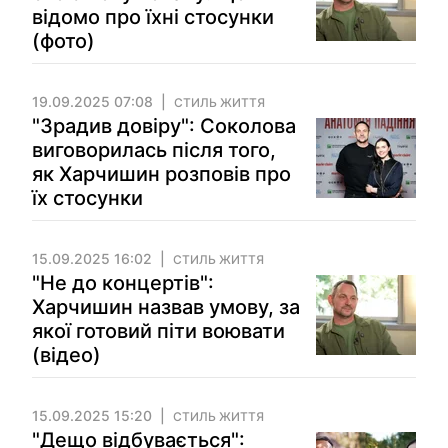
відомо про їхні стосунки
(фото)
19.09.2025 07:08
СТИЛЬ ЖИТТЯ
"Зрадив довіру": Соколова
виговорилась після того,
як Харчишин розповів про
їх стосунки
15.09.2025 16:02
СТИЛЬ ЖИТТЯ
"Не до концертів":
Харчишин назвав умову, за
якої готовий піти воювати
(відео)
15.09.2025 15:20
СТИЛЬ ЖИТТЯ
"Дещо відбувається":