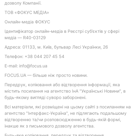
дозволу Компанії.
ТОВ «ФОКУС МЕДІА»
Онлайн-медіа ФОКУС
Ідентифікатор онлайн-медіа в Реєстрі суб’єктів у сфері
медіа — R40-03129
Адреса: 01133, м. Київ, бульвар Лесі Українки, 26
Телефон: +38 044 207 45 54
E-mail: info@focus.ua
FOCUS.UA — більше ніж просто новини.
Передрук, копіювання або відтворення інформації, яка
містить посилання на агентство ІнА "Українські Новини", в
будь-якому вигляді суворо заборонені.
Всі матеріали, які розміщені на цьому сайті з посиланням на
агентство "Інтерфакс-Україна", не підлягають подальшому
відтворенню та/чи розповсюдженню в будь-якій формі,
інакше як з письмового дозволу агентства.
Будь-яке копіювання, передрук та відтворення