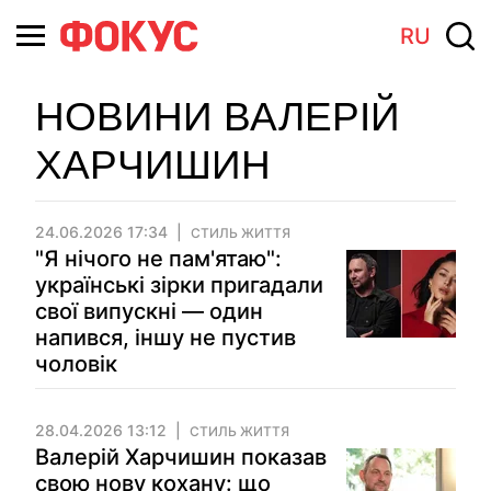
RU
НОВИНИ ВАЛЕРІЙ
ХАРЧИШИН
24.06.2026 17:34
СТИЛЬ ЖИТТЯ
"Я нічого не пам'ятаю":
українські зірки пригадали
свої випускні — один
напився, іншу не пустив
чоловік
28.04.2026 13:12
СТИЛЬ ЖИТТЯ
Валерій Харчишин показав
свою нову кохану: що