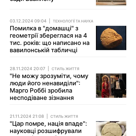
03.12.2024 09:04
ТЕХНОЛОГІЇ ТА НАУКА
Помилка в "домашці" з
геометрії збереглася на 4
тис. років: що написано на
вавилонській табличці
28.11.2024 20:07
СТИЛЬ ЖИТТЯ
"Не можу зрозуміти, чому
люди його ненавиділи":
Марго Роббі зробила
несподіване зізнання
21.11.2024 21:08
СТИЛЬ ЖИТТЯ
"Цар помре, нація впаде":
науковці розшифрували