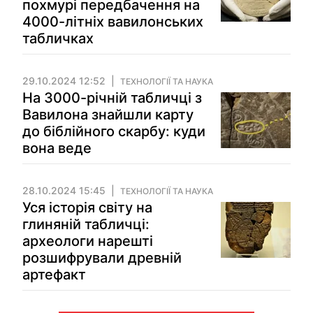
похмурі передбачення на
4000-літніх вавилонських
табличках
29.10.2024 12:52
ТЕХНОЛОГІЇ ТА НАУКА
На 3000-річній табличці з
Вавилона знайшли карту
до біблійного скарбу: куди
вона веде
28.10.2024 15:45
ТЕХНОЛОГІЇ ТА НАУКА
Уся історія світу на
глиняній табличці:
археологи нарешті
розшифрували древній
артефакт