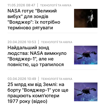
11.05.2026 08:47
ТЕХНОЛОГІЇ ТА НАУКА
NASA готує "Великий
вибух" для зондів
"Вояджер": їх потрібно
терміново рятувати
20.04.2026 10:53
ТЕХНОЛОГІЇ ТА НАУКА
Найдальший зонд
людства: NASA вимкнуло
"Вояджер-1", але не
повністю, що трапилося
03.04.2026 10:49
ТЕХНОЛОГІЇ ТА НАУКА
25 млрд км від Землі: на
борту "Вояджер-1" усе ще
працюють комп'ютери
1977 року (відео)