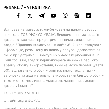
РЕДАКЦІЙНА ПОЛІТИКА
Всі права на матеріали, опубліковані на даному ресурсі,
належать ТОВ "ФОКУС МЕДІА". Використання матеріалів
дозволяється лише при дотриманні вимог, описаних в
розділі "Правила користування сайтом"
. Використовувати
інформацію, розміщену на даному ресурсі, дозволяється
лише при дотриманні наступних умов: гіперпосилання на
Cайт
focus.ua
, згадки першоджерела не нижче першого
абзацу, обсягу використання, який не може перевищувати
50% від загального обсягу оригінального тексту, зміни
заголовку та ліда матеріалу. Використання більшого обсягу
тексту можливе лише за умови отримання письмового
дозволу Компанії.
ТОВ «ФОКУС МЕДІА»
Онлайн-медіа ФОКУС
Ідентифікатор онлайн-медіа в Реєстрі суб’єктів у сфері