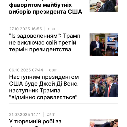
фаворитом майбутніх
виборів президента США
27.10.2025 16:55
СВІТ
"Із задоволенням": Трамп
не виключає свій третій
термін президентства
06.10.2025 07:44
СВІТ
Наступним президентом
США буде Джей Ді Венс:
наступник Трампа
"відмінно справляється"
21.07.2025 14:11
СВІТ
У тюремній робі за