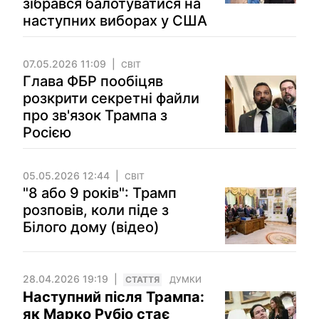
зібрався балотуватися на
наступних виборах у США
07.05.2026 11:09
СВІТ
Глава ФБР пообіцяв
розкрити секретні файли
про зв'язок Трампа з
Росією
05.05.2026 12:44
СВІТ
"8 або 9 років": Трамп
розповів, коли піде з
Білого дому (відео)
28.04.2026 19:19
СТАТТЯ
ДУМКИ
Наступний після Трампа:
як Марко Рубіо стає