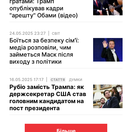
ґратами: Трамп
опублікував кадри
"арешту" Обами (відео)
24.05.2025 23:27
СВІТ
Боїться за безпеку сім'ї:
медіа розповіли, чим
займеться Маск після
виходу з політики
16.05.2025 17:17
СТАТТЯ
ДУМКИ
Рубіо замість Трампа: як
держсекретар США став
головним кандидатом на
пост президента
Більше