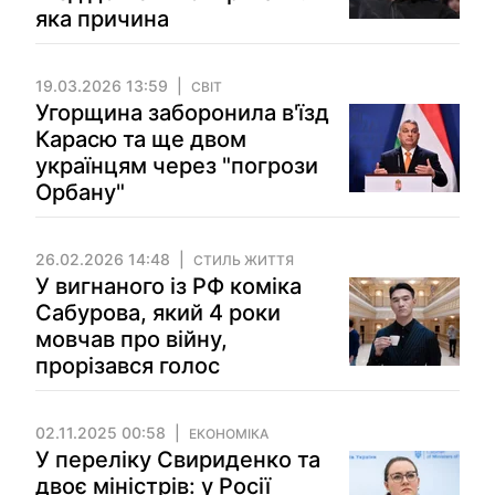
яка причина
19.03.2026 13:59
СВІТ
Угорщина заборонила в'їзд
Карасю та ще двом
українцям через "погрози
Орбану"
26.02.2026 14:48
СТИЛЬ ЖИТТЯ
У вигнаного із РФ коміка
Сабурова, який 4 роки
мовчав про війну,
прорізався голос
02.11.2025 00:58
ЕКОНОМІКА
У переліку Свириденко та
двоє міністрів: у Росії