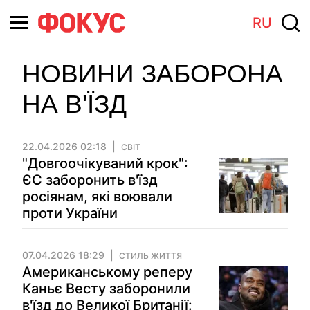
RU
НОВИНИ ЗАБОРОНА
НА В'ЇЗД
22.04.2026 02:18
СВІТ
"Довгоочікуваний крок":
ЄС заборонить в'їзд
росіянам, які воювали
проти України
07.04.2026 18:29
СТИЛЬ ЖИТТЯ
Американському реперу
Каньє Весту заборонили
в'їзд до Великої Британії: