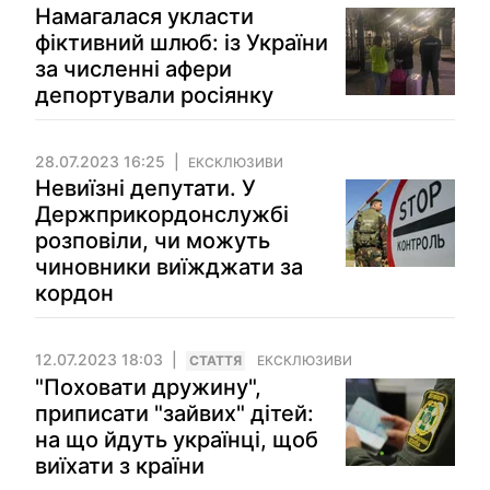
Намагалася укласти
фіктивний шлюб: із України
за численні афери
депортували росіянку
28.07.2023 16:25
ЕКСКЛЮЗИВИ
Невиїзні депутати. У
Держприкордонслужбі
розповіли, чи можуть
чиновники виїжджати за
кордон
12.07.2023 18:03
СТАТТЯ
ЕКСКЛЮЗИВИ
"Поховати дружину",
приписати "зайвих" дітей:
на що йдуть українці, щоб
виїхати з країни