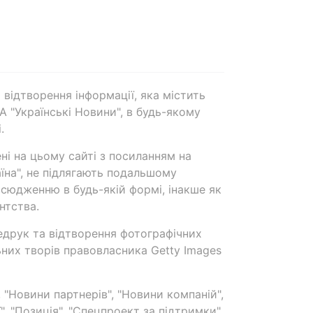
 відтворення інформації, яка містить
А "Українські Новини", в будь-якому
.
ені на цьому сайті з посиланням на
аїна", не підлягають подальшому
сюдженню в будь-якій формі, інакше як
нтства.
едрук та відтворення фотографічних
ьних творів правовласника Getty Images
 "Новини партнерів", "Новини компаній",
ї", "Позиція", "Спецпроект за підтримки"