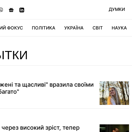
ДУМКИ
ИЙ ФОКУС
ПОЛІТИКА
УКРАЇНА
СВІТ
НАУКА
ДІДЖИТАЛ
АВТО
СВІТФАН
КУ
ІТКИ
жені та щасливі" вразила своїми
багато"
 через високий зріст, тепер