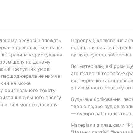
а даному ресурсі, належать
Передрук, копіювання або
ріалів дозволяється лише
посилання на агентство Ін
ілі "Правила користування
вигляді суворо заборонені
 розміщену на даному
Всі матеріали, які розміщ
анні наступних умов:
агентство "Інтерфакс-Укр
и першоджерела не нижче
відтворенню та/чи розпов
який не може
з письмового дозволу аге
у оригінального тексту,
ористання більшого обсягу
Будь-яке копіювання, пер
ння письмового дозволу
творів та/або аудіовізуал
— суворо забороняється.
Матеріали з плашками "Р",
"Новини партій", "Інноваці