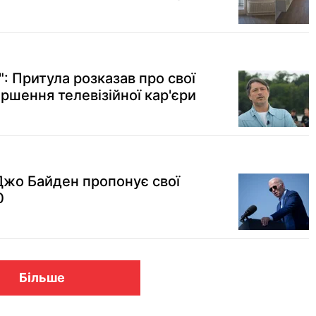
": Притула розказав про свої
ершення телевізійної кар'єри
 Джо Байден пропонує свої
0
Більше