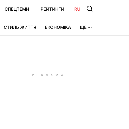
СПЕЦТЕМИ
РЕЙТИНГИ
RU
СТИЛЬ ЖИТТЯ
ЕКОНОМІКА
ЩЕ
ЛЬТУРА
ВІДЕОІГРИ
СПОРТ