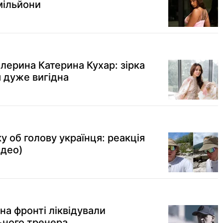
мільйони
лерина Катерина Кухар: зірка
я дуже вигідна
 об голову українця: реакція
ідео)
 на фронті ліквідували
ьного тренера