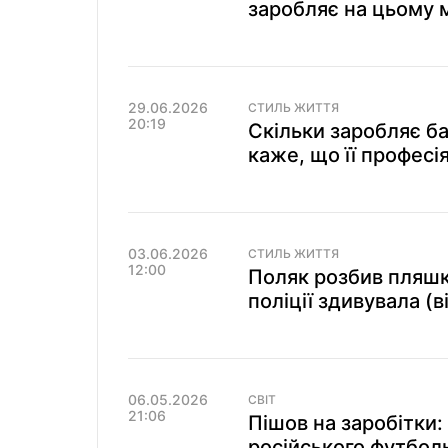
заробляє на цьому 
29.06.2026
СТИЛЬ ЖИТТЯ
20:19
Скільки заробляє ба
каже, що її професі
03.06.2026
СТИЛЬ ЖИТТЯ
12:00
Поляк розбив пляшку
поліції здивувала (в
06.05.2026
СВІТ
21:06
Пішов на заробітки:
російського футбол