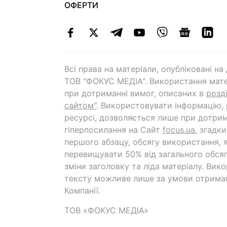
ОФЕРТИ
Всі права на матеріали, опубліковані н
ТОВ "ФОКУС МЕДІА". Використання мате
при дотриманні вимог, описаних в
розд
сайтом"
. Використовувати інформацію,
ресурсі, дозволяється лише при дотрим
гіперпосилання на Cайт
focus.ua
, згадк
першого абзацу, обсягу використання, 
перевищувати 50% від загального обсяг
зміни заголовку та ліда матеріалу. Вик
тексту можливе лише за умови отрима
Компанії.
ТОВ «ФОКУС МЕДІА»