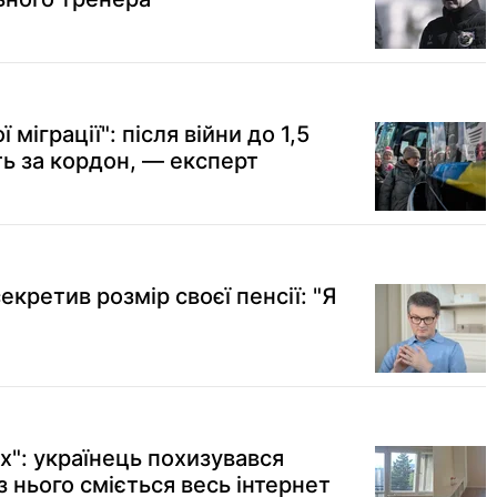
 міграції": після війни до 1,5
ть за кордон, — експерт
екретив розмір своєї пенсії: "Я
ах": українець похизувався
з нього сміється весь інтернет