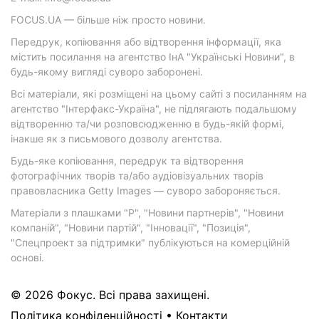
FOCUS.UA — більше ніж просто новини.
Передрук, копіювання або відтворення інформації, яка
містить посилання на агентство ІнА "Українські Новини", в
будь-якому вигляді суворо заборонені.
Всі матеріали, які розміщені на цьому сайті з посиланням на
агентство "Інтерфакс-Україна", не підлягають подальшому
відтворенню та/чи розповсюдженню в будь-якій формі,
інакше як з письмового дозволу агентства.
Будь-яке копіювання, передрук та відтворення
фотографічних творів та/або аудіовізуальних творів
правовласника Getty Images — суворо забороняється.
Матеріали з плашками "Р", "Новини партнерів", "Новини
компаній", "Новини партій", "Інновації", "Позиція",
"Спецпроект за підтримки" публікуються на комерційній
основі.
© 2026 Фокус. Всі права захищені.
Політика конфіденційності
•
Контакти