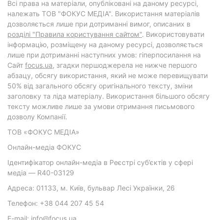
Всі права на матеріали, опубліковані на даному ресурсі,
належать ТОВ "ФОКУС МЕДІА". Використання матеріалів
дозволяється лише при дотриманні вимог, описаних в
розділі "Правила користування сайтом"
. Використовувати
інформацію, розміщену на даному ресурсі, дозволяється
лише при дотриманні наступних умов: гіперпосилання на
Cайт
focus.ua
, згадки першоджерела не нижче першого
абзацу, обсягу використання, який не може перевищувати
50% від загального обсягу оригінального тексту, зміни
заголовку та ліда матеріалу. Використання більшого обсягу
тексту можливе лише за умови отримання письмового
дозволу Компанії.
ТОВ «ФОКУС МЕДІА»
Онлайн-медіа ФОКУС
Ідентифікатор онлайн-медіа в Реєстрі суб’єктів у сфері
медіа — R40-03129
Адреса: 01133, м. Київ, бульвар Лесі Українки, 26
Телефон: +38 044 207 45 54
E-mail: info@focus.ua