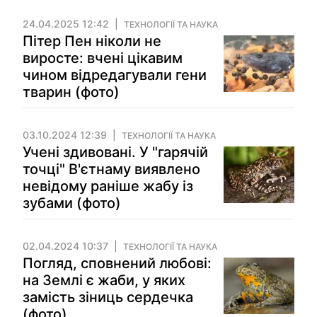
24.04.2025 12:42
ТЕХНОЛОГІЇ ТА НАУКА
Пітер Пен ніколи не
виросте: вчені цікавим
чином відредагували гени
тварин (фото)
03.10.2024 12:39
ТЕХНОЛОГІЇ ТА НАУКА
Учені здивовані. У "гарячій
точці" В'єтнаму виявлено
невідому раніше жабу із
зубами (фото)
02.04.2024 10:37
ТЕХНОЛОГІЇ ТА НАУКА
Погляд, сповнений любові:
на Землі є жаби, у яких
замість зіниць сердечка
(фото)