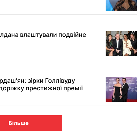
Салдана влаштували подвійне
рдаш'ян: зірки Голлівуду
доріжку престижної премії
Більше