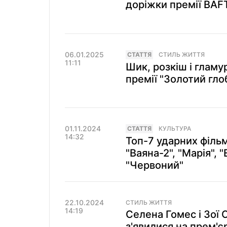
доріжки премії BAFT
06.01.2025
СТАТТЯ
СТИЛЬ ЖИТТЯ
11:11
Шик, розкіш і гламу
премії "Золотий гло
01.11.2024
СТАТТЯ
КУЛЬТУРА
14:32
Топ-7 ударних фільм
"Ваяна-2", "Марія", "
"Червоний"
22.10.2024
СТИЛЬ ЖИТТЯ
14:19
Селена Гомес і Зої
з'явилися на прем'єр