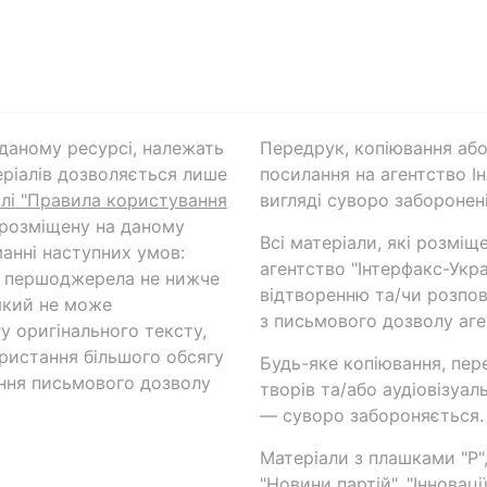
а даному ресурсі, належать
Передрук, копіювання або
ріалів дозволяється лише
посилання на агентство Ін
ілі "Правила користування
вигляді суворо заборонені
 розміщену на даному
Всі матеріали, які розміщ
анні наступних умов:
агентство "Інтерфакс-Укр
и першоджерела не нижче
відтворенню та/чи розпов
який не може
з письмового дозволу аге
у оригінального тексту,
ористання більшого обсягу
Будь-яке копіювання, пер
ння письмового дозволу
творів та/або аудіовізуал
— суворо забороняється.
Матеріали з плашками "Р",
"Новини партій", "Інноваці