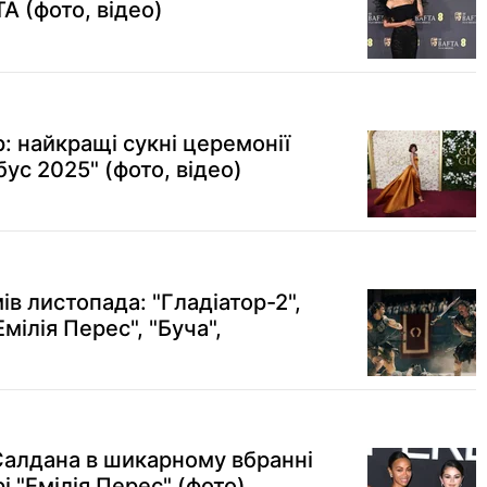
A (фото, відео)
р: найкращі сукні церемонії
бус 2025" (фото, відео)
ів листопада: "Гладіатор-2",
Емілія Перес", "Буча",
 Салдана в шикарному вбранні
і "Емілія Перес" (фото)