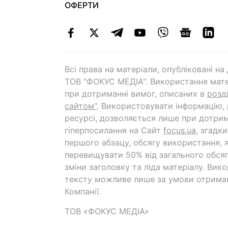
ОФЕРТИ
Всі права на матеріали, опубліковані н
ТОВ "ФОКУС МЕДІА". Використання мате
при дотриманні вимог, описаних в
розд
сайтом"
. Використовувати інформацію,
ресурсі, дозволяється лише при дотрим
гіперпосилання на Cайт
focus.ua
, згадк
першого абзацу, обсягу використання, 
перевищувати 50% від загального обсяг
зміни заголовку та ліда матеріалу. Вик
тексту можливе лише за умови отрима
Компанії.
ТОВ «ФОКУС МЕДІА»