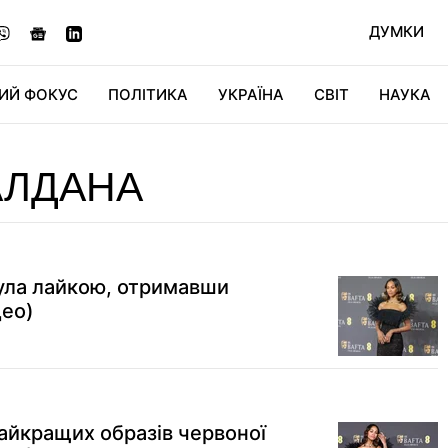
ДУМКИ
ИЙ ФОКУС
ПОЛІТИКА
УКРАЇНА
СВІТ
НАУКА
ДІДЖИТАЛ
АВТО
СВІТФАН
КУ
АЛДАНА
ула лайкою, отримавши
део)
айкращих образів червоної