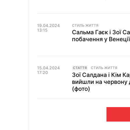
19.04.2024
СТИЛЬ ЖИТТЯ
13:15
Сальма Гаєк і Зої 
побачення у Венеції
15.04.2024
СТАТТЯ
СТИЛЬ ЖИТТЯ
17:20
Зої Салдана і Кім Ка
вийшли на червону 
(фото)