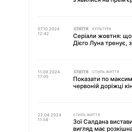
07.10.2024
СТАТТЯ
КУЛЬТУРА
12:42
Серіали жовтня: що
Дієго Луна тренує, 
11.09.2024
СТАТТЯ
СТИЛЬ ЖИТТЯ
17:05
Показати по максим
червоній доріжці к
22.04.2024
СТИЛЬ ЖИТТЯ
11:58
Зої Салдана вистави
вигляд має розкішн