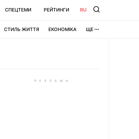
СПЕЦТЕМИ
РЕЙТИНГИ
RU
СТИЛЬ ЖИТТЯ
ЕКОНОМІКА
ЩЕ
ЛЬТУРА
ВІДЕОІГРИ
СПОРТ