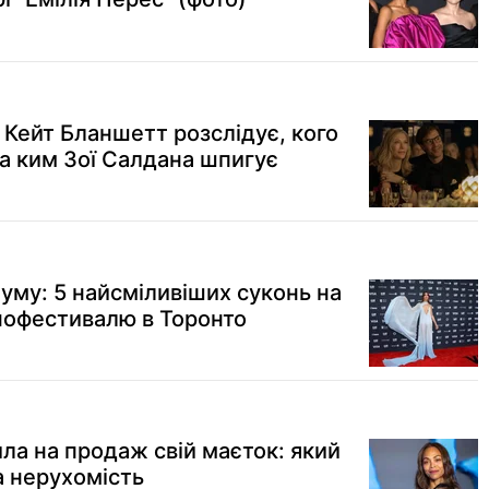
 Кейт Бланшетт розслідує, кого
за ким Зої Салдана шпигує
уму: 5 найсміливіших суконь на
інофестивалю в Торонто
ла на продаж свій маєток: який
а нерухомість