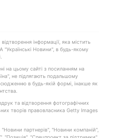
 відтворення інформації, яка містить
А "Українські Новини", в будь-якому
.
ені на цьому сайті з посиланням на
аїна", не підлягають подальшому
сюдженню в будь-якій формі, інакше як
нтства.
едрук та відтворення фотографічних
ьних творів правовласника Getty Images
 "Новини партнерів", "Новини компаній",
ї", "Позиція", "Спецпроект за підтримки"