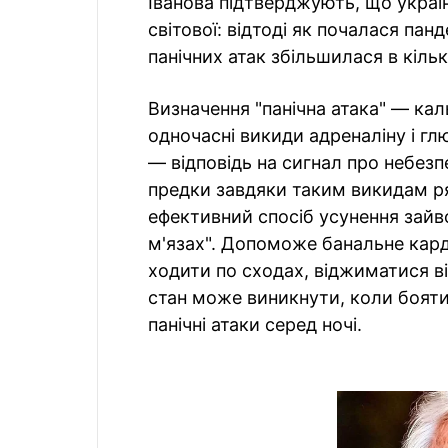
Іванова підтверджують, що україн
світової: відтоді як почалася пан
панічних атак збільшилася в кільк
Визначення "панічна атака" — каль
одночасні викиди адреналіну і гл
— відповідь на сигнал про небезп
предки завдяки таким викидам ря
ефективний спосіб усунення зайво
м'язах". Допоможе банальне кард
ходити по сходах, віджиматися в
стан може виникнути, коли бояти
панічні атаки серед ночі.