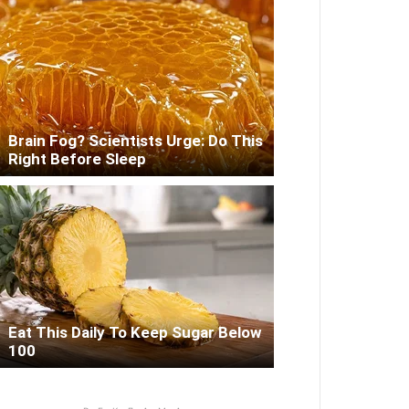
Brain Fog? Scientists Urge: Do This
Right Before Sleep
Eat This Daily To Keep Sugar Below
100