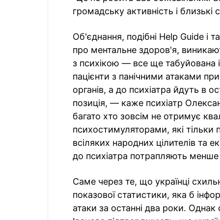
громадську активність і близькі 
Об'єднання, подібні Help Guide і 
про ментальне здоров'я, виникаю
з психікою — все ще табуйована і
пацієнти з панічними атаками пр
органів, а до психіатра йдуть в 
позиція, — каже психіатр Олексан
багато хто зовсім не отримує ква
психостимуляторами, які тільки 
всіляких народних цілителів та е
до психіатра потрапляють менше 
Саме через те, що українці схильн
показової статистики, яка б інфо
атаки за останні два роки. Одна