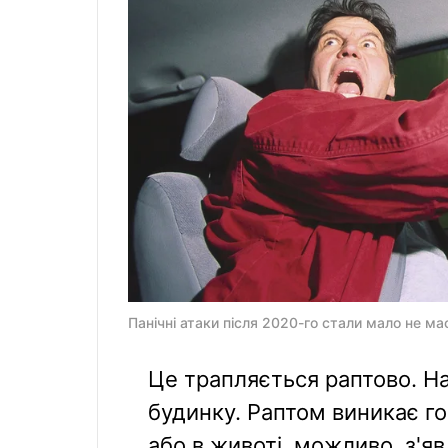
Панічні атаки після 2020-го стали мало не м
Це трапляється раптово. На 
будинку. Раптом виникає го
або в животі, можливо, з'яв