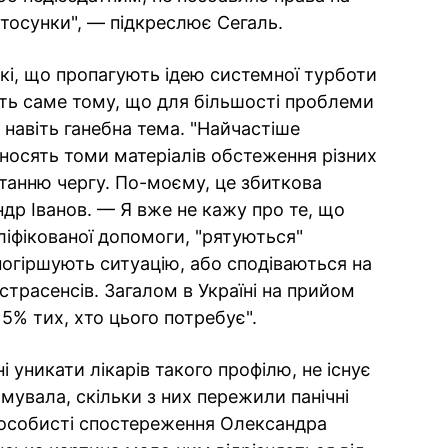
стосунки", — підкреслює Сегаль.
такі, що пропагують ідею системної турботи
ть саме тому, що для більшості проблеми
 навіть ганебна тема. "Найчастіше
иносять томи матеріалів обстеження різних
останню чергу. По-моєму, це збиткова
др Іванов. — Я вже не кажу про те, що
ліфікованої допомоги, "рятуються"
погіршують ситуацію, або сподіваються на
кстрасенсів. Загалом в Україні на прийом
5% тих, хто цього потребує".
і уникати лікарів такого профілю, не існує
рмувала, скільки з них пережили панічні
к особисті спостереження Олександра