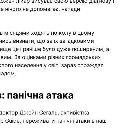
ожен лікар висуває свою версію діагнозу і
ле нічого не допомагає, напади
ів місяцями ходять по колу в цьому
чись визнати, що за їх загадковими
вище це і раніше було дуже поширеним, а
овим. За оцінками різних громадських
слого населення у світі зараз страждає
ладом.
: панічна атака
доктор Джейн Сегаль, активістка
lp Guide, переживати панічні атаки в наш