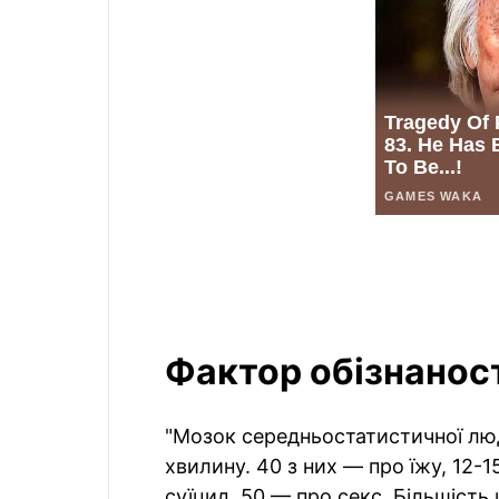
Фактор обізнанос
"Мозок середньостатистичної лю
хвилину. 40 з них — про їжу, 12-
суїцид, 50 — про секс. Більшість