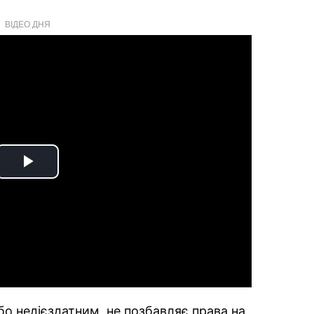
ВІДЕО ДНЯ
Play
Video
РЕКЛАМА
бо недієздатним, не позбавляє права на