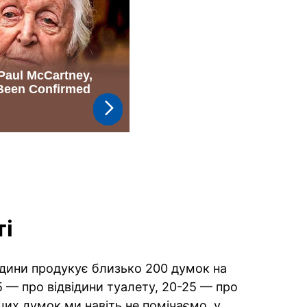
ті
дини продукує близько 200 думок на
15 — про відвідини туалету, 20-25 — про
 цих думок ми навіть не помічаємо, у