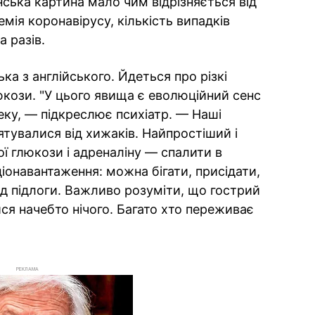
ська картина мало чим відрізняється від
демія коронавірусу, кількість випадків
а разів.
ка з англійського. Йдеться про різкі
юкози. "У цього явища є еволюційний сенс
еку, — підкреслює психіатр. — Наші
тувалися від хижаків. Найпростіший і
ї глюкози і адреналіну — спалити в
іонавантаження: можна бігати, присідати,
ід підлоги. Важливо розуміти, що гострий
ся начебто нічого. Багато хто переживає
РЕКЛАМА