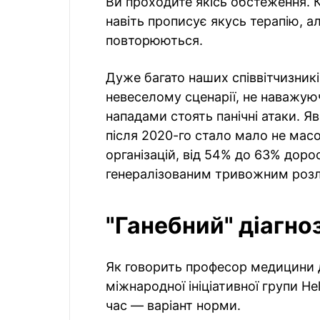
Ви проходите якісь обстеження. К
навіть прописує якусь терапію, а
повторюються.
Дуже багато наших співвітчизник
невеселому сценарії, не наважую
нападами стоять панічні атаки. Я
після 2020-го стало мало не мас
організацій, від 54% до 63% доро
генералізованим тривожним роз
"Ганебний" діагноз
Як говорить професор медицини 
міжнародної ініціативної групи He
час — варіант норми.