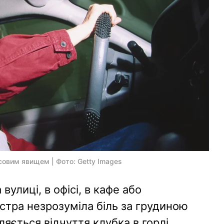
асовим явищем | Фото: Getty Images
вулиці, в офісі, в кафе або
стра незрозуміла біль за грудиною
ляється відчуття клубка в горлі,