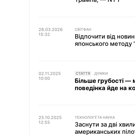
28.03.2026
СВІТФАН
15:32
Відпочити від новин 
японського методу "
02.11.2025
СТАТТЯ
ДУМКИ
10:00
Більше грубості —
поведінка йде на к
25.10.2025
ТЕХНОЛОГІЇ ТА НАУКА
12:55
Заснути за дві хвил
американських піло