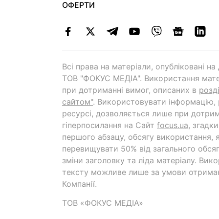
ОФЕРТИ
Всі права на матеріали, опубліковані н
ТОВ "ФОКУС МЕДІА". Використання мате
при дотриманні вимог, описаних в
розд
сайтом"
. Використовувати інформацію,
ресурсі, дозволяється лише при дотрим
гіперпосилання на Cайт
focus.ua
, згадк
першого абзацу, обсягу використання, 
перевищувати 50% від загального обсяг
зміни заголовку та ліда матеріалу. Вик
тексту можливе лише за умови отрима
Компанії.
ТОВ «ФОКУС МЕДІА»