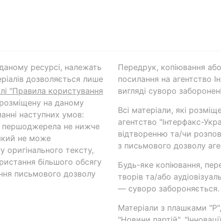
а даному ресурсі, належать
Передрук, копіювання або
ріалів дозволяється лише
посилання на агентство Ін
ілі "Правила користування
вигляді суворо заборонені
 розміщену на даному
Всі матеріали, які розміщ
анні наступних умов:
агентство "Інтерфакс-Укр
и першоджерела не нижче
відтворенню та/чи розпов
який не може
з письмового дозволу аге
у оригінального тексту,
ористання більшого обсягу
Будь-яке копіювання, пер
ння письмового дозволу
творів та/або аудіовізуал
— суворо забороняється.
Матеріали з плашками "Р",
"Новини партій", "Інноваці