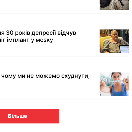
я 30 років депресії відчув
іг імплант у мозку
: чому ми не можемо схуднути,
Більше