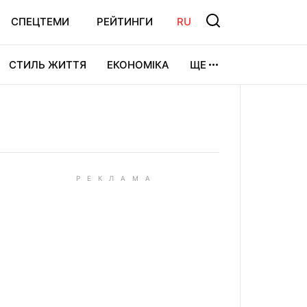
СПЕЦТЕМИ
РЕЙТИНГИ
RU
СТИЛЬ ЖИТТЯ
ЕКОНОМІКА
ЩЕ
ЛЬТУРА
ВІДЕОІГРИ
СПОРТ