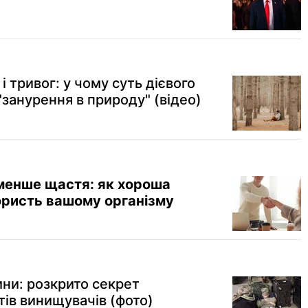
і тривог: у чому суть дієвого
занурення в природу" (відео)
 менше щастя: як хороша
ористь вашому організму
ини: розкрито секрет
тів винищувачів (фото)