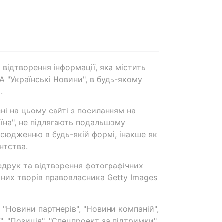
 відтворення інформації, яка містить
А "Українські Новини", в будь-якому
.
ені на цьому сайті з посиланням на
аїна", не підлягають подальшому
сюдженню в будь-якій формі, інакше як
нтства.
едрук та відтворення фотографічних
ьних творів правовласника Getty Images
 "Новини партнерів", "Новини компаній",
ї", "Позиція", "Спецпроект за підтримки"