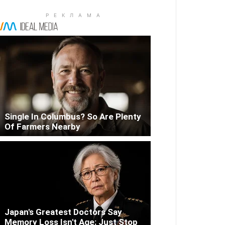
Single In Columbus? So Are Plenty
Of Farmers Nearby
Japan's Greatest Doctors Say
Memory Loss Isn't Age: Just Stop