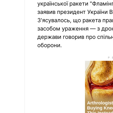
української ракети "Фламінг
заявив президент України 
З'ясувалось, що ракета пра
засобом ураження — з дрон
держави говорив про спіль
оборони.