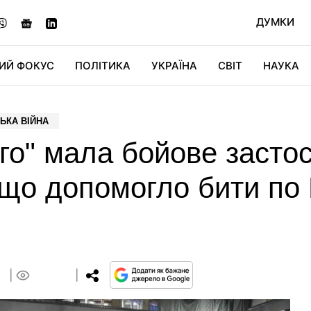
ДУМКИ
ИЙ ФОКУС
ПОЛІТИКА
УКРАЇНА
СВІТ
НАУКА
ДІДЖИТАЛ
АВТО
СВІТФАН
КУ
ЬКА ВІЙНА
го" мала бойове засто
 що допомогло бити по
6
0