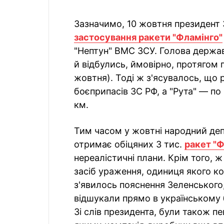
Зазначимо, 10 жовтня президент 
застосування ракети "Фламінго"
"Нептун" ВМС ЗСУ. Голова держа
й відбулись, ймовірно, протягом
жовтня). Тоді ж з'ясувалось, що
боєприпасів ЗС РФ, а "Рута" — по
км.
Тим часом у жовтні народний деп
отримає обіцяних 3 тис.
ракет "Ф
нереалістичні плани. Крім того, ж
засіб ураження, одиниця якого к
з'явилось пояснення Зеленського,
відшукали прямо в українському 
Зі слів президента, були також пе