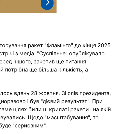
тосування ракет "Фламінго" до кінця 2025
стрічі з медіа. "Суспільне" опублікувало
серед іншого, зачепив ще питання
й потрібна ще більша кількість, а
лось вдень 28 жовтня. Зі слів президента,
оразово і був "дієвий результат". При
ме цілях били ці крилаті ракети і на якій
шовувались. Щодо "масштабування", то
буде "серйозним".