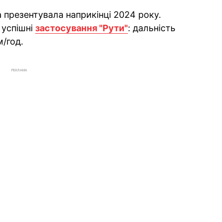
а презентувала наприкінці 2024 року.
 успішні
застосування "Рути"
: дальність
м/год.
РЕКЛАМА