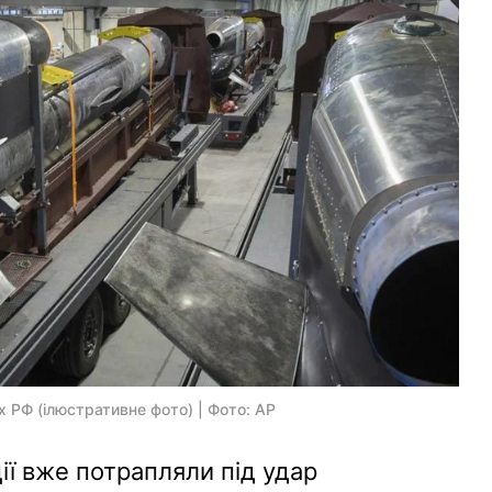
х РФ (ілюстративне фото) | Фото: AP
ії вже потрапляли під удар