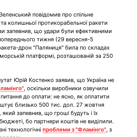
Зеленський повідомив про спільне
та колишньої протикорабельної ракети
ви запевнив, що удари були ефективними
 попереднього тижня (29 вересня-5
 ракета-дрон "Паляниця" била по складах
 морській платформі, розташованій за 250
утат Юрій Костенко заявив, що Україна не
ламінго"
, оскільки виробники озвучили
 питання до оплати: не ясно, як оплатити
оштує близько 500 тис. дол. 27 жовтня
 який запевнив, що гроші будуть і їх
бюджеті, бо партнери коштів не виділили.
вні технологічні
проблеми з "Фламінго"
, з