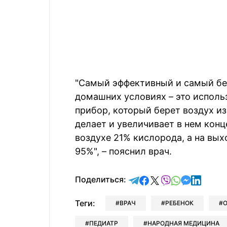
"Самый эффективный и самый бе
домашних условиях – это исполь
прибор, который берет воздух из
делает и увеличивает в нем конц
воздухе 21% кислорода, а на вы
95%", – пояснил врач.
отправить в Telegram
поделиться в Face
поделиться в X
отправить в V
отправить 
отправит
отправ
Поделиться:
Теги:
ВРАЧ
РЕБЕНОК
ПЕДИАТР
НАРОДНАЯ МЕДИЦИНА