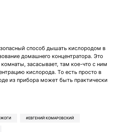
зопасный способ дышать кислородом в
зование домашнего концентратора. Это
 комнаты, засасывает, там кое-что с ним
ентрацию кислорода. То есть просто в
ходе из прибора может быть практически
book
iber
в Whatsapp
ь в Messenger
ить в LinkedIn
ОЖОГИ
ЕВГЕНИЙ КОМАРОВСКИЙ