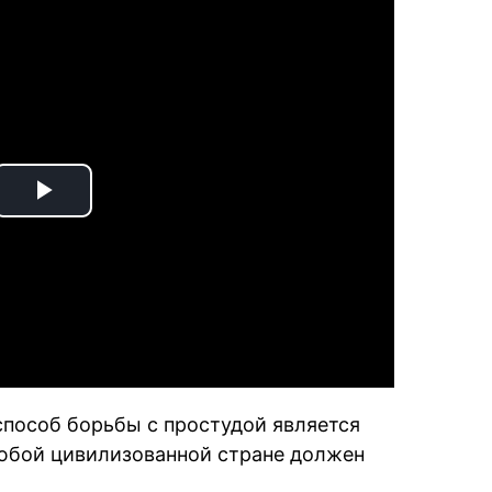
Play
Video
способ борьбы с простудой является
юбой цивилизованной стране должен