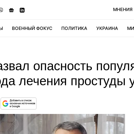
МНЕНИЯ
Ы
ВОЕННЫЙ ФОКУС
ПОЛИТИКА
УКРАИНА
МИ
ОНОМИКА
ДИДЖИТАЛ
АВТО
МИРФАН
КУЛЬТ
азвал опасность попул
да лечения простуды у