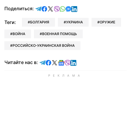
отправить в Telegram
поделиться в Facebook
поделиться в X
отправить в Viber
отправить в Whatsapp
отправить в Messenger
отправить в LinkedIn
Поделиться:
Теги:
БОЛГАРИЯ
УКРАИНА
ОРУЖИЕ
ВОЙНА
ВОЕННАЯ ПОМОЩЬ
РОССИЙСКО-УКРАИНСКАЯ ВОЙНА
Читайте в Telegram
Читайте в Facebook
Читайте в X
Читайте в Google news
Читайте в Viber
Читайте в LinkedIn
Читайте нас в: