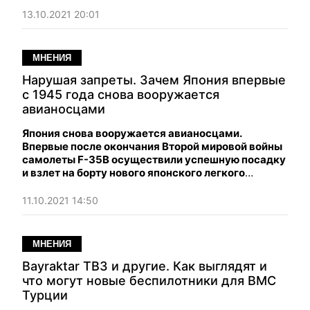
Малайзии.
13.10.2021 20:01
МНЕНИЯ
Нарушая запреты. Зачем Япония впервые
с 1945 года снова вооружается
авианосцами
Япония снова вооружается авианосцами.
Впервые после окончания Второй мировой войны
самолеты F-35B осуществили успешную посадку
и взлет на борту нового японского легкого
авианосца "Идзумо".
11.10.2021 14:50
МНЕНИЯ
Bayraktar TB3 и другие. Как выглядят и
что могут новые беспилотники для ВМС
Турции