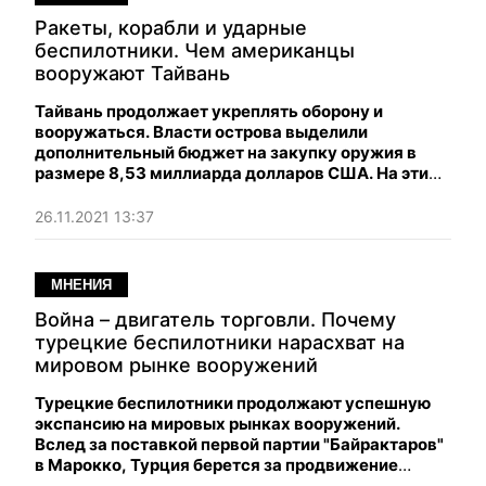
Ракеты, корабли и ударные
беспилотники. Чем американцы
вооружают Тайвань
Тайвань продолжает укреплять оборону и
вооружаться. Власти острова выделили
дополнительный бюджет на закупку оружия в
размере 8,53 миллиарда долларов США. На эти
деньги закупят ракеты, дроны и корабли.
26.11.2021 13:37
МНЕНИЯ
Война – двигатель торговли. Почему
турецкие беспилотники нарасхват на
мировом рынке вооружений
Турецкие беспилотники продолжают успешную
экспансию на мировых рынках вооружений.
Вслед за поставкой первой партии "Байрактаров"
в Марокко, Турция берется за продвижение
собственных БПЛА еще в двух странах — Ираке и