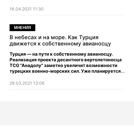
угрозе идет речь?
16.04.2021 11:30
МНЕНИЯ
В небесах и на море. Как Турция
движется к собственному авианосцу
Турция — на пути к собственному авианосцу.
Реализация проекта десантного вертолетоносца
TCG "Анадолу" заметно увеличит возможности
турецких военно-морских сил. Уже планируется
построение однотипного с "Анадолу" корабля
"Фракия". Турецкая морская мощь и ее амбиции
29.03.2021 13:06
сейчас на историческом подъеме.