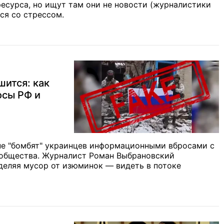
есурса, но ищут там они не новости (журналистики
ься со стрессом.
шится: как
осы РФ и
е "бомбят" украинцев информационными вбросами с
 общества. Журналист Роман Выбрановский
тделяя мусор от изюминок — видеть в потоке