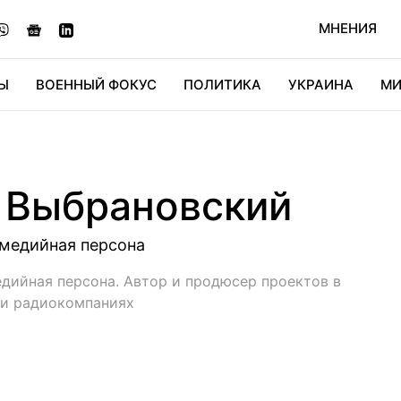
МНЕНИЯ
Ы
ВОЕННЫЙ ФОКУС
ПОЛИТИКА
УКРАИНА
МИ
ОНОМИКА
ДИДЖИТАЛ
АВТО
МИРФАН
КУЛЬТ
 Выбрановский
медийная персона
дийная персона. Автор и продюсер проектов в
 и радиокомпаниях